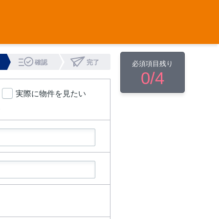
確認
完了
必須項目残り
0
/4
実際に物件を見たい
い