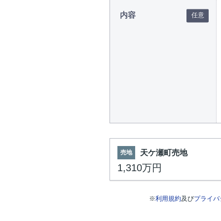
内容
天ケ瀬町売地
売地
1,310万円
※
利用規約
及び
プライバ