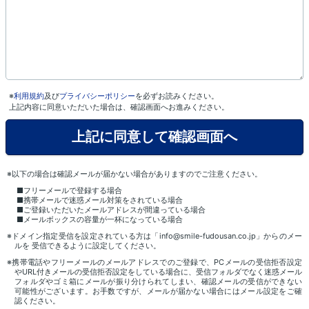
※
利用規約
及び
プライバシーポリシー
を必ずお読みください。
上記内容に同意いただいた場合は、確認画面へお進みください。
※以下の場合は確認メールが届かない場合がありますのでご注意ください。
■フリーメールで登録する場合
■携帯メールで迷惑メール対策をされている場合
■ご登録いただいたメールアドレスが間違っている場合
■メールボックスの容量が一杯になっている場合
※ドメイン指定受信を設定されている方は「info@smile-fudousan.co.jp」からのメー
ルを 受信できるように設定してください。
※携帯電話やフリーメールのメールアドレスでのご登録で、PCメールの受信拒否設定
やURL付きメールの受信拒否設定をしている場合に、受信フォルダでなく迷惑メール
フォルダやゴミ箱にメールが振り分けられてしまい、確認メールの受信ができない
可能性がございます。お手数ですが、メールが届かない場合にはメール設定をご確
認ください。