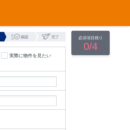
確認
完了
必須項目残り
0
/4
実際に物件を見たい
い