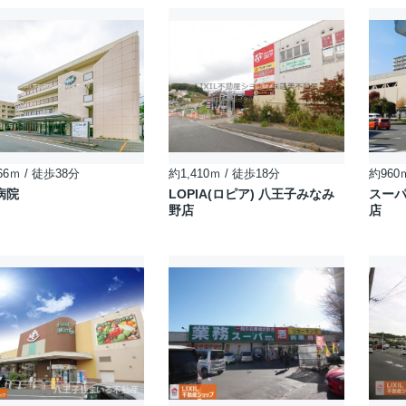
66ｍ / 徒歩38分
約1,410ｍ / 徒歩18分
約960
病院
LOPIA(ロピア) 八王子みなみ
スーパ
野店
店