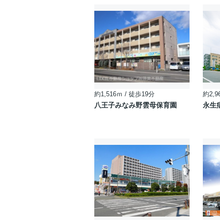
約1,516ｍ / 徒歩19分
約2,9
八王子みなみ野雲母保育園
永生