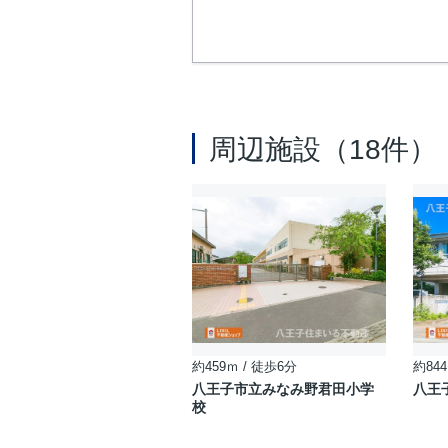
周辺施設（18件）
約459ｍ / 徒歩6分
約844
八王子市立みなみ野君田小学
八王
校