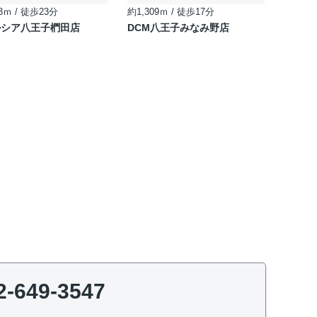
3ｍ / 徒歩23分
約1,309ｍ / 徒歩17分
ルシア八王子椚田店
DCM八王子みなみ野店
2-649-3547