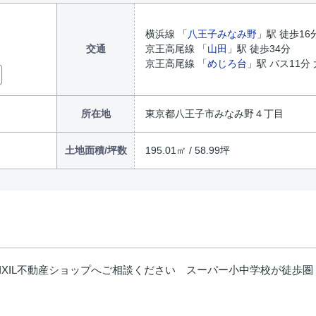
横浜線 「
八王子みなみ野
」駅 徒歩16
交通
京王高尾線 「
山田
」駅 徒歩34分
京王高尾線 「
めじろ台
」駅 バス11分
所在地
東京都八王子市みなみ野４丁目
土地面積/坪数
195.01㎡ / 58.99坪
LIXIL不動産ショップへご相談ください スーパー小中学校が徒歩
。