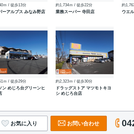
40ｍ / 徒歩13分
約1,734ｍ / 徒歩22分
約1,76
パーアルプス みなみ野店
業務スーパー 寺田店
ウエ
61ｍ / 徒歩29分
約2,323ｍ / 徒歩30分
ソン めじろ台グリーンヒ
ドラッグストア マツモトキヨ
店
シ めじろ台店
04
お気に入り
お問い合わせ