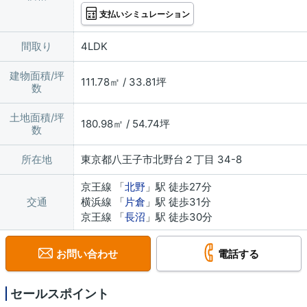
支払いシミュレーション
間取り
4LDK
建物面積/坪
111.78㎡ / 33.81坪
数
土地面積/坪
180.98㎡ / 54.74坪
数
所在地
東京都八王子市北野台２丁目 34-8
京王線 「
北野
」駅 徒歩27分
交通
横浜線 「
片倉
」駅 徒歩31分
京王線 「
長沼
」駅 徒歩30分
お問い合わせ
電話する
セールスポイント