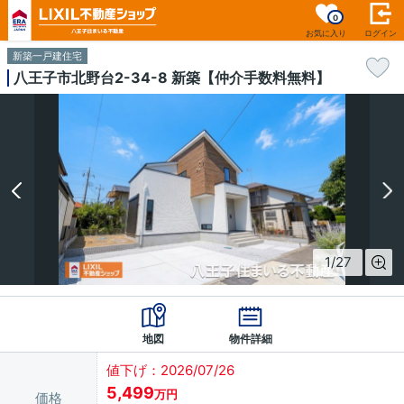
0
お気に入り
ログイン
新築一戸建住宅
八王子市北野台2-34-8 新築【仲介手数料無料】
1
/
27
地図
物件詳細
値下げ：2026/07/26
5,499
万円
価格