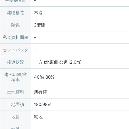
主要採光面
建物構造
木造
階数
2階建
私道負担面積
セットバック
接道状況
一方 (北東側 公道12.0m)
建ぺい率/容
40%/ 80%
積率
土地権利
所有権
土地面積
180.98㎡
地目
宅地