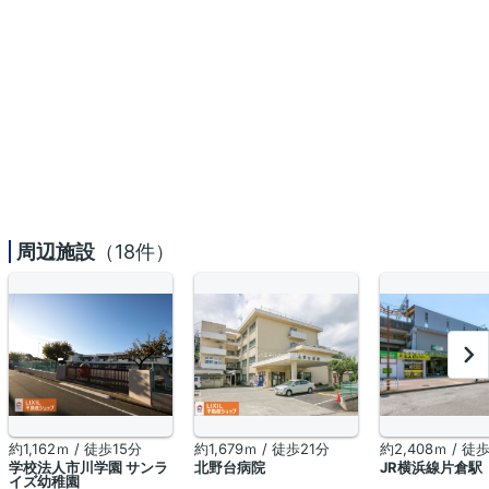
周辺施設
（18件）
約1,162ｍ / 徒歩15分
約1,679ｍ / 徒歩21分
約2,408ｍ / 徒
学校法人市川学園 サンラ
北野台病院
JR横浜線片倉駅
イズ幼稚園