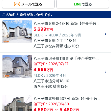
メールで送る
LINE
で送る
この物件と条件が近い物件です。
八王子市兵衛2-18-16 新築【仲介手数料無料】
5,699
万円
3LDK ～ 4LDK / 2025年 9月
八王子市
兵衛
２丁目
18-16
八王子みなみ野駅 徒歩10分
八王子市追分町1期 新築【仲介手数料無料】
値下げ：2026/07/27
4,999
万円
4LDK / 2026年 4月
八王子市
追分町
18-10
西八王子駅 徒歩12分
八王子市北野町537-6 新築【仲介手数料無料】
値下げ：2026/06/30
4,580
～ 5,480
万円
万円