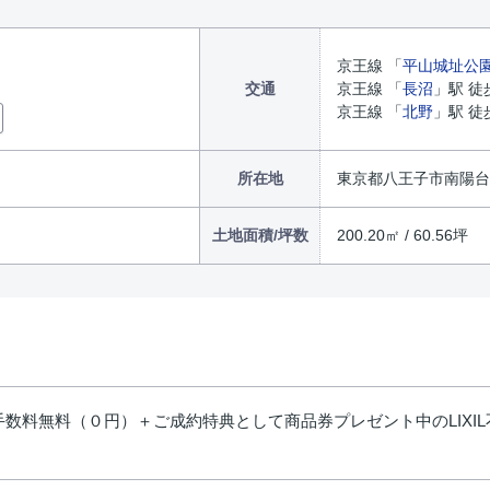
京王線 「
平山城址公
交通
京王線 「
長沼
」駅 徒
京王線 「
北野
」駅 徒
所在地
東京都八王子市南陽台３
土地面積/坪数
200.20㎡ / 60.56坪
数料無料（０円）＋ご成約特典として商品券プレゼント中のLIXI