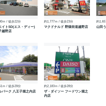
00ｍ / 徒歩22分
約1,777ｍ / 徒歩23分
約1,65
エイトSD(エス・ディー)
マクドナルド 野猿街道越野店
山田う
子越野店
61ｍ / 徒歩29分
約2,183ｍ / 徒歩28分
ルパーク 八王子堀之内店
ザ・ダイソー フードワン堀之
内店