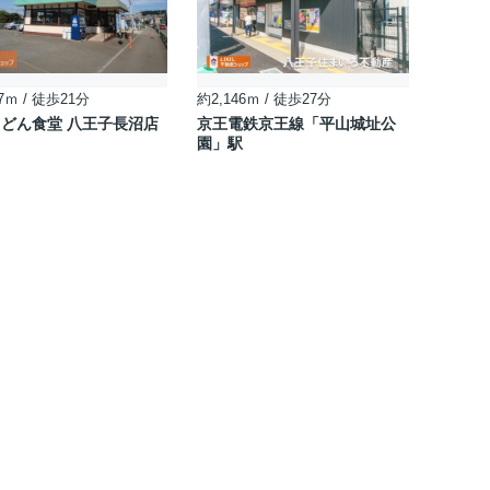
7ｍ / 徒歩21分
約2,146ｍ / 徒歩27分
どん食堂 八王子長沼店
京王電鉄京王線「平山城址公
園」駅