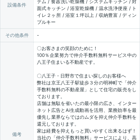
テム / 食器洗い乾燥機 / システムキッチン / 対
設備条件
面式キッチン / 浴室乾燥機 / 温水洗浄便座 / ト
イレ２ヶ所 / 浴室１坪以上 / 収納豊富 / ディン
プルキー
その他条件
〇お客さまの笑顔のために！
100％企業努力で仲介手数料無料サービス中の
八王子住まいる不動産です。
〇八王子・日野市で住まい探しのお客様へ
弊社は京王八王子駅徒歩３分の明神町で「仲介
手数料無料の不動産屋」として住宅の販売をし
ております。
店舗は無駄を省いたの最小限の広さ、インター
ネット広告とAi生成動画を活用、業務効率を最
優先し業界ならではのムダを抑え仲介手数料を
還元しております。
家は経費を抑えもっと買いやすく出来るはず！
備考
当社の「仲介手数料無料」サービスにより、高