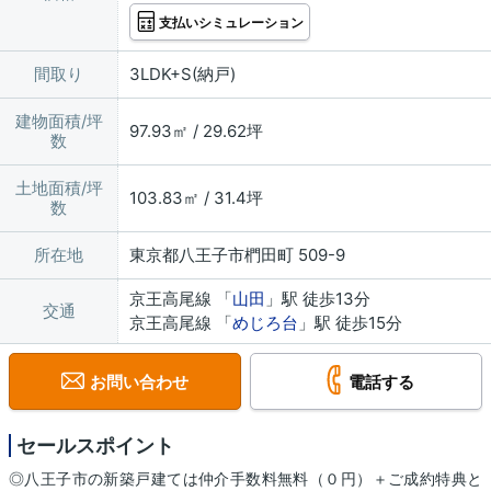
支払いシミュレーション
間取り
3LDK+S(納戸)
建物面積/坪
97.93㎡ / 29.62坪
数
土地面積/坪
103.83㎡ / 31.4坪
数
所在地
東京都八王子市椚田町 509-9
京王高尾線 「
山田
」駅 徒歩13分
交通
京王高尾線 「
めじろ台
」駅 徒歩15分
お問い合わせ
電話する
セールスポイント
◎八王子市の新築戸建ては仲介手数料無料（０円）＋ご成約特典と