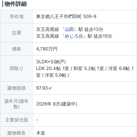
物件詳細
所在地
東京都八王子市椚田町 509-9
京王高尾線 「
山田
」駅 徒歩13分
交通
京王高尾線 「
めじろ台
」駅 徒歩15分
価格
4,780万円
3LDK+S(納戸)
間取り
LDK 20.4帖 1室 / 和室 5.2帖 1室 / 洋室 6.6帖 1
室 / 洋室 5.6帖 /
建物面積
97.93㎡
築年月(築年
2026年 8月(建築中)
数)
主要採光面
建物構造
木造