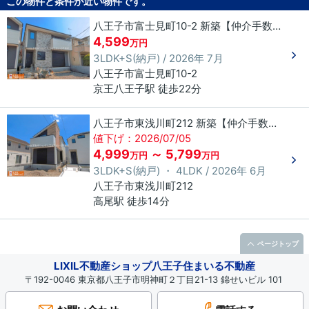
この物件と条件が近い物件です。
八王子市富士見町10-2 新築【仲介手数料無料】
4,599
万円
3LDK+S(納戸) / 2026年 7月
八王子市
富士見町
10-2
京王八王子駅 徒歩22分
八王子市東浅川町212 新築【仲介手数料無料】
値下げ：2026/07/05
4,999
～ 5,799
万円
万円
3LDK+S(納戸) ・ 4LDK / 2026年 6月
八王子市
東浅川町
212
高尾駅 徒歩14分
ページトップ
LIXIL不動産ショップ八王子住まいる不動産
〒192-0046 東京都八王子市明神町２丁目21-13 錦せいビル 101