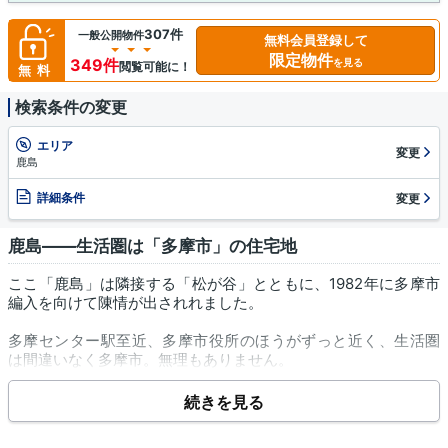
307件
一般公開物件
無料会員登録して
限定物件
349件
を見る
閲覧可能に！
無料
検索条件の変更
エリア
変更
鹿島
詳細条件
変更
鹿島――生活圏は「多摩市」の住宅地
ここ「鹿島」は隣接する「松が谷」とともに、1982年に多摩市
編入を向けて陳情が出されれました。
多摩センター駅至近、多摩市役所のほうがずっと近く、生活圏
は間違いなく多摩市。無理もありません。
「鹿島」は1975年に「大塚」から分離された新しい街でした。
続きを見る
1976年から東京都住宅供給公社の「鹿島団地」、都営多摩ニュ
ータウン「鹿島団地」の入居が始まり、そのタイミングで新町