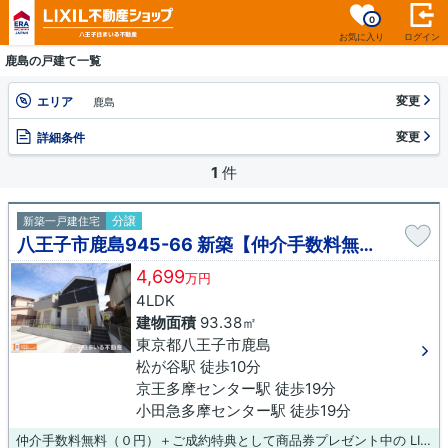
0
お気に入り
ログイン
鹿島の戸建て一覧
変更
エリア
鹿島
変更
詳細条件
1
件
分譲
新築一戸建住宅
八王子市鹿島945-66 新築【仲介手数料無料】
4,699
万円
4LDK
建物面積
93.38㎡
東京都八王子市鹿島
松が谷駅 徒歩10分
京王多摩センター駅 徒歩19分
小田急多摩センター駅 徒歩19分
仲介手数料無料（０円）＋ご成約特典として商品券プレゼント中の LIXIL不動産ショップ八王子住まいる不動産にお任せください！