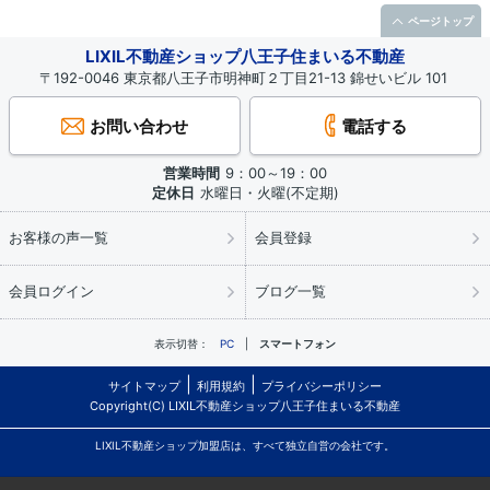
名が付けられたのです。
ページトップ
じっさい「鹿島」の町域の大部分はこれらの団地で占められて
LIXIL不動産ショップ八王子住まいる不動産
います。
〒192-0046 東京都八王子市明神町２丁目21-13 錦せいビル 101
八王子の不動産の売買、売却査定、買取り、新築一戸建仲介手
お問い合わせ
電話する
数料無料物件のご相談はLIXIL不動産ショップ八王子住まいる不
動産まで、お気軽にお問合せ下さい。
営業時間
9：00～19：00
定休日
水曜日・火曜(不定期)
お客様の声一覧
会員登録
会員ログイン
ブログ一覧
表示切替：
PC
スマートフォン
サイトマップ
利用規約
プライバシーポリシー
Copyright(C) LIXIL不動産ショップ八王子住まいる不動産
LIXIL不動産ショップ加盟店は、すべて独立自営の会社です。