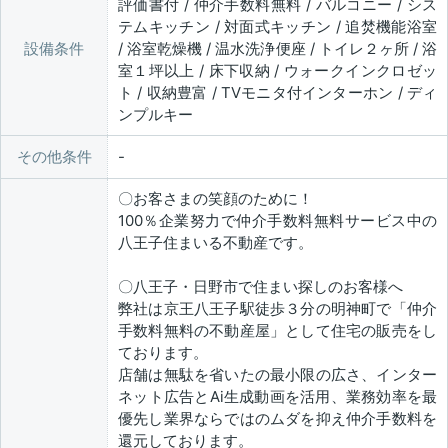
評価書付 / 仲介手数料無料 / バルコニー / シス
テムキッチン / 対面式キッチン / 追焚機能浴室
設備条件
/ 浴室乾燥機 / 温水洗浄便座 / トイレ２ヶ所 / 浴
室１坪以上 / 床下収納 / ウォークインクロゼッ
ト / 収納豊富 / TVモニタ付インターホン / ディ
ンプルキー
その他条件
〇お客さまの笑顔のために！
100％企業努力で仲介手数料無料サービス中の
八王子住まいる不動産です。
〇八王子・日野市で住まい探しのお客様へ
弊社は京王八王子駅徒歩３分の明神町で「仲介
手数料無料の不動産屋」として住宅の販売をし
ております。
店舗は無駄を省いたの最小限の広さ、インター
ネット広告とAi生成動画を活用、業務効率を最
優先し業界ならではのムダを抑え仲介手数料を
還元しております。