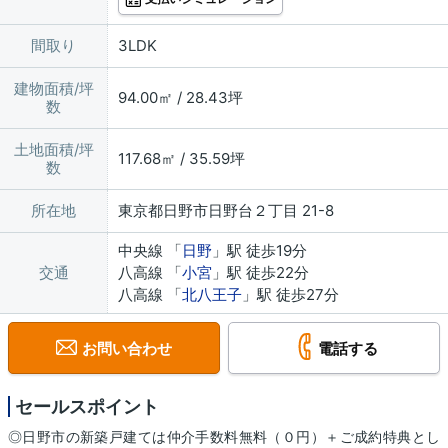
間取り
3LDK
建物面積/坪
94.00㎡ / 28.43坪
数
土地面積/坪
117.68㎡ / 35.59坪
数
所在地
東京都日野市日野台２丁目 21-8
中央線 「
日野
」駅 徒歩19分
交通
八高線 「
小宮
」駅 徒歩22分
八高線 「
北八王子
」駅 徒歩27分
お問い合わせ
電話する
セールスポイント
◎日野市の新築戸建ては仲介手数料無料（０円）＋ご成約特典とし