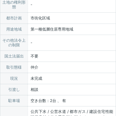
土地の権利形
態
都市計画
市街化区域
用途地域
第一種低層住居専用地域
その他法令上
の制限
国土法届出
不要
取引態様
仲介
現況
未完成
引渡し
相談
駐車場
空き台数：2台 、 有
公共下水 / 公営水道 / 都市ガス / 建設住宅性能