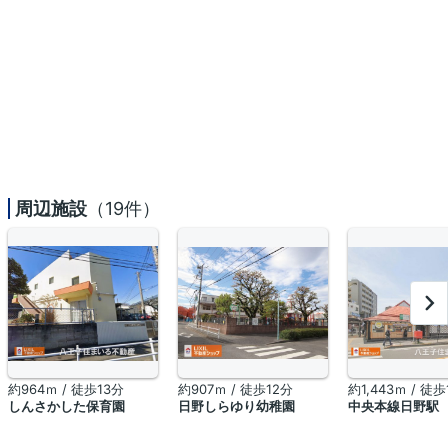
周辺施設
（19件）
約964ｍ / 徒歩13分
約907ｍ / 徒歩12分
約1,443ｍ / 徒歩
しんさかした保育園
日野しらゆり幼稚園
中央本線日野駅