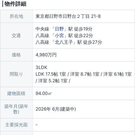
物件詳細
所在地
東京都日野市日野台２丁目 21-8
中央線 「
日野
」駅 徒歩19分
交通
八高線 「
小宮
」駅 徒歩22分
八高線 「
北八王子
」駅 徒歩27分
価格
4,980万円
3LDK
間取り
LDK 17.5帖 1室 / 洋室 8.7帖 1室 / 洋室 6.1帖 1室
/ 洋室 5.2帖 1室 /
建物面積
94.00㎡
築年月(築年
2026年 6月(建築中)
数)
主要採光面