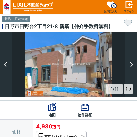
0
お気に入り
ログイン
新築一戸建住宅
日野市日野台2丁目21-8 新築【仲介手数料無料】
1
/
11
地図
物件詳細
4,980
万円
価格
支払いシミュレーション