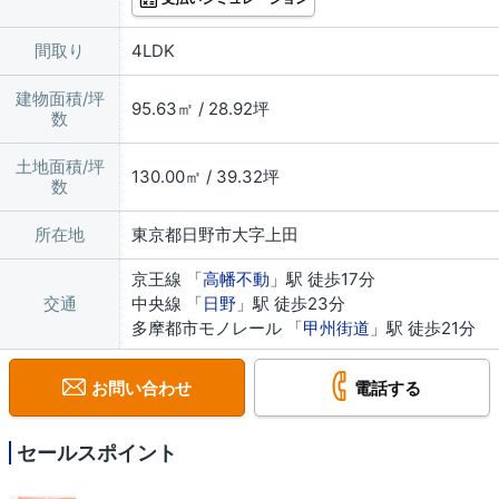
間取り
4LDK
建物面積/坪
95.63㎡ / 28.92坪
数
土地面積/坪
130.00㎡ / 39.32坪
数
所在地
東京都日野市大字上田
京王線 「
高幡不動
」駅 徒歩17分
交通
中央線 「
日野
」駅 徒歩23分
多摩都市モノレール 「
甲州街道
」駅 徒歩21分
お問い合わせ
電話する
セールスポイント