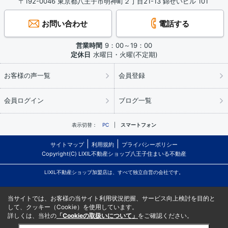
〒192-0046 東京都八王子市明神町２丁目21-13 錦せいビル 101
お問い合わせ
電話する
営業時間
9：00～19：00
定休日
水曜日・火曜(不定期)
お客様の声一覧
会員登録
会員ログイン
ブログ一覧
表示切替：
PC
スマートフォン
サイトマップ
利用規約
プライバシーポリシー
Copyright(C) LIXIL不動産ショップ八王子住まいる不動産
LIXIL不動産ショップ加盟店は、すべて独立自営の会社です。
当サイトでは、お客様の当サイト利用状況把握、サービス向上検討を目的と
して、クッキー（Cookie）を使用しています。
詳しくは、当社の
「Cookieの取扱いについて」
をご確認ください。