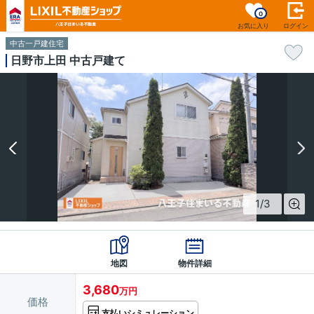
0
お気に入り
ログイン
中古一戸建住宅
日野市上田 中古戸建て
1
/
3
地図
物件詳細
3,680
万円
価格
支払いシミュレーション