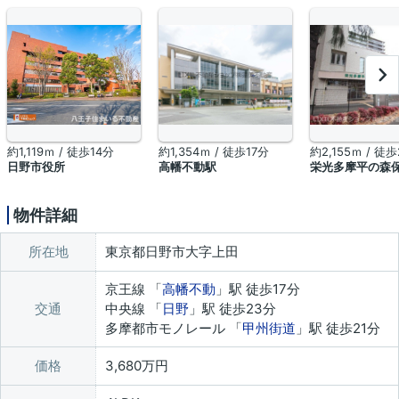
約1,119ｍ / 徒歩14分
約1,354ｍ / 徒歩17分
約2,155ｍ / 徒
日野市役所
高幡不動駅
栄光多摩平の森
物件詳細
所在地
東京都日野市大字上田
京王線 「
高幡不動
」駅 徒歩17分
交通
中央線 「
日野
」駅 徒歩23分
多摩都市モノレール 「
甲州街道
」駅 徒歩21分
価格
3,680万円