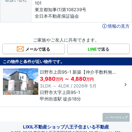
101
東京都知事(1)第108239号
全日本不動産保証協会
情報の見方
ご家族やご友人に共有できます。
メールで送る
LINE
で送る
この物件と条件が近い物件です。
日野市上田95-1 新築【仲介手数料無料】
3,980
～ 4,880
万円
万円
3LDK ～ 4LDK / 2026年 5月
日野市
大字上田
95-1
甲州街道駅 徒歩18分
ページトップ
LIXIL不動産ショップ八王子住まいる不動産