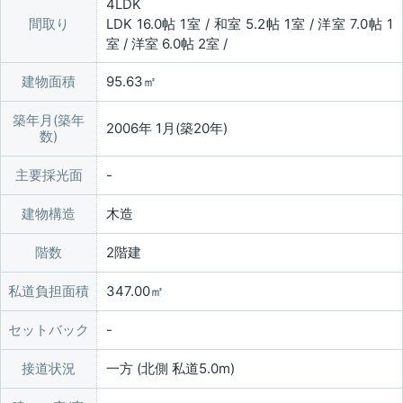
4LDK
間取り
LDK 16.0帖 1室 / 和室 5.2帖 1室 / 洋室 7.0帖 1
室 / 洋室 6.0帖 2室 /
建物面積
95.63㎡
築年月(築年
2006年 1月(築20年)
数)
主要採光面
建物構造
木造
階数
2階建
私道負担面積
347.00㎡
セットバック
接道状況
一方 (北側 私道5.0m)