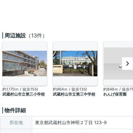
周辺施設
（13件）
約1,170ｍ / 徒歩15分
約964ｍ / 徒歩13分
約846ｍ / 徒歩1
武蔵村山市立第三小学校
武蔵村山市立第三中学校
れんげ保育園
物件詳細
所在地
東京都武蔵村山市神明２丁目 123-9