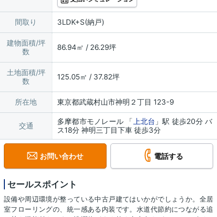
間取り
3LDK+S(納戸)
建物面積/坪
86.94㎡ / 26.29坪
数
土地面積/坪
125.05㎡ / 37.82坪
数
所在地
東京都武蔵村山市神明２丁目 123-9
多摩都市モノレール 「
上北台
」駅 徒歩20分 バ
交通
ス18分 神明三丁目下車 徒歩3分
お問い合わせ
電話する
セールスポイント
設備や周辺環境が整っている中古戸建てはいかがでしょうか。全居
室フローリングの、統一感ある内装です。水道代節約につながる追