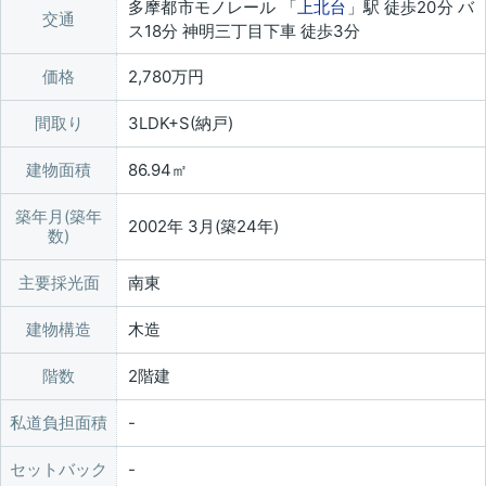
多摩都市モノレール 「
上北台
」駅 徒歩20分 バ
交通
ス18分 神明三丁目下車 徒歩3分
価格
2,780万円
間取り
3LDK+S(納戸)
建物面積
86.94㎡
築年月(築年
2002年 3月(築24年)
数)
主要採光面
南東
建物構造
木造
階数
2階建
私道負担面積
セットバック