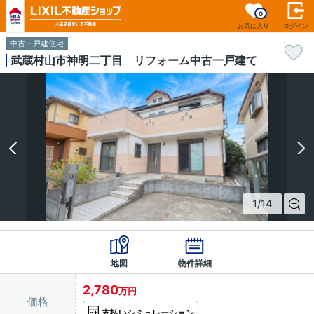
0
お気に入り
ログイン
中古一戸建住宅
武蔵村山市神明二丁目 リフォーム中古一戸建て
1
/
14
地図
物件詳細
2,780
万円
価格
支払いシミュレーション