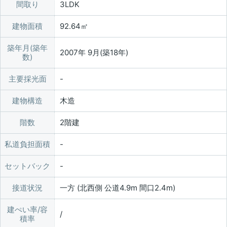
間取り
3LDK
建物面積
92.64㎡
築年月(築年
2007年 9月(築18年)
数)
主要採光面
建物構造
木造
階数
2階建
私道負担面積
セットバック
接道状況
一方 (北西側 公道4.9m 間口2.4m)
建ぺい率/容
/
積率