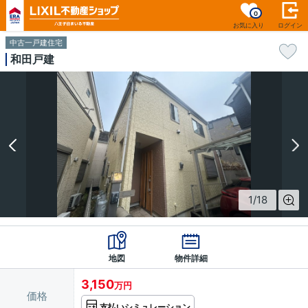
0
お気に入り
ログイン
中古一戸建住宅
和田戸建
1
/
18
地図
物件詳細
3,150
万円
価格
支払いシミュレーション