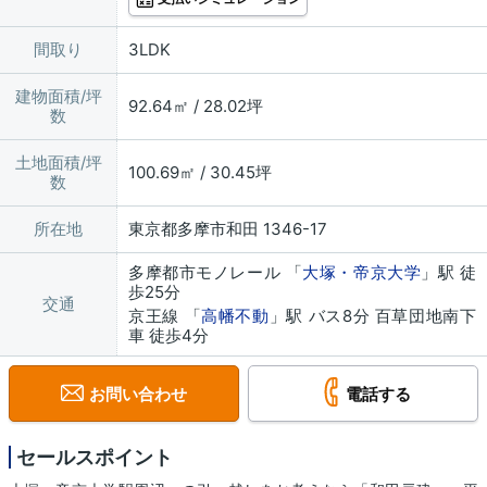
間取り
3LDK
建物面積/坪
92.64㎡ / 28.02坪
数
土地面積/坪
100.69㎡ / 30.45坪
数
所在地
東京都多摩市和田 1346-17
多摩都市モノレール 「
大塚・帝京大学
」駅 徒
歩25分
交通
京王線 「
高幡不動
」駅 バス8分 百草団地南下
車 徒歩4分
お問い合わせ
電話する
セールスポイント