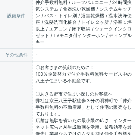
仲介手数料無料 / ルーフバルコニー / 24時間換
気システム / 食器洗い乾燥機 / システムキッチ
設備条件
ン / バス・トイレ別 / 浴室乾燥機 / 温水洗浄便
座 / 洗髪洗面化粧台 / トイレ２ヶ所 / 浴室１坪
以上 / エアコン / 床下収納 / ウォークインクロ
ゼット / TVモニタ付インターホン / ディンプル
キー
その他条件
〇お客さまの笑顔のために！
100％企業努力で仲介手数料無料サービス中の
八王子住まいる不動産です。
〇あきる野市で住まい探しのお客様へ
弊社は京王八王子駅徒歩３分の明神町で「仲介
手数料無料の不動産屋」として住宅の販売をし
ております。
店舗は無駄を省いたの最小限の広さ、インター
ネット広告とAi生成動画を活用、業務効率を最
優先し業界ならではのムダを抑え仲介手数料を