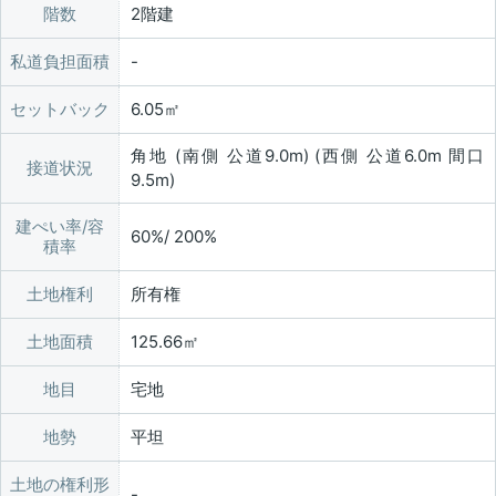
階数
2階建
私道負担面積
セットバック
6.05㎡
角地 (南側 公道9.0m) (西側 公道6.0m 間口
接道状況
9.5m)
建ぺい率/容
60%/ 200%
積率
土地権利
所有権
土地面積
125.66㎡
地目
宅地
地勢
平坦
土地の権利形