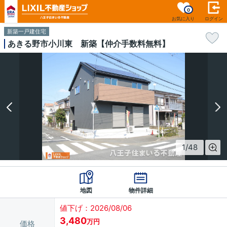
0
お気に入り
ログイン
新築一戸建住宅
あきる野市小川東 新築【仲介手数料無料】
1
/
48
地図
物件詳細
値下げ：2026/08/06
3,480
万円
価格