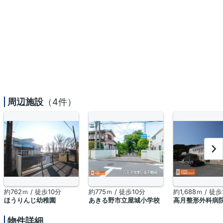
周辺施設
（4件）
約762ｍ / 徒歩10分
約775ｍ / 徒歩10分
約1,688ｍ / 徒
ほうりんじ幼稚園
あきる野市立屋城小学校
高月整形外科病
物件詳細