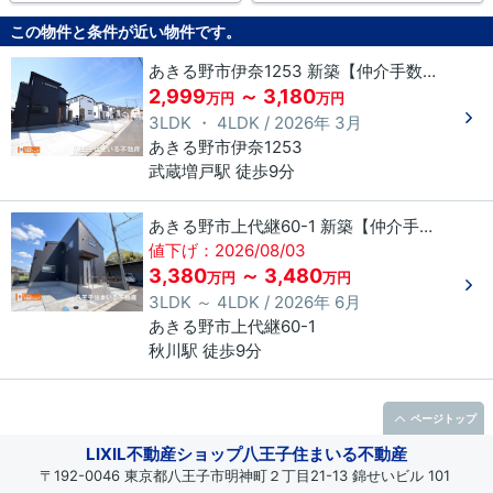
この物件と条件が近い物件です。
あきる野市伊奈1253 新築【仲介手数料無料】
2,999
～ 3,180
万円
万円
3LDK ・ 4LDK / 2026年 3月
あきる野市
伊奈
1253
武蔵増戸駅 徒歩9分
あきる野市上代継60-1 新築【仲介手数料無料】
値下げ：2026/08/03
3,380
～ 3,480
万円
万円
3LDK ～ 4LDK / 2026年 6月
あきる野市
上代継
60-1
秋川駅 徒歩9分
ページトップ
LIXIL不動産ショップ八王子住まいる不動産
〒192-0046 東京都八王子市明神町２丁目21-13 錦せいビル 101