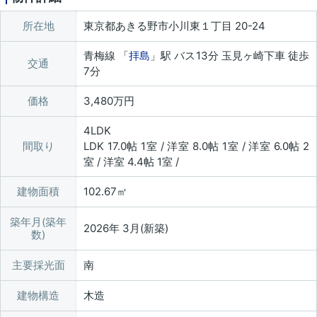
所在地
東京都あきる野市小川東１丁目 20-24
青梅線 「
拝島
」駅 バス13分 玉見ヶ崎下車 徒歩
交通
7分
価格
3,480万円
4LDK
間取り
LDK 17.0帖 1室 / 洋室 8.0帖 1室 / 洋室 6.0帖 2
室 / 洋室 4.4帖 1室 /
建物面積
102.67㎡
築年月(築年
2026年 3月(新築)
数)
主要採光面
南
建物構造
木造