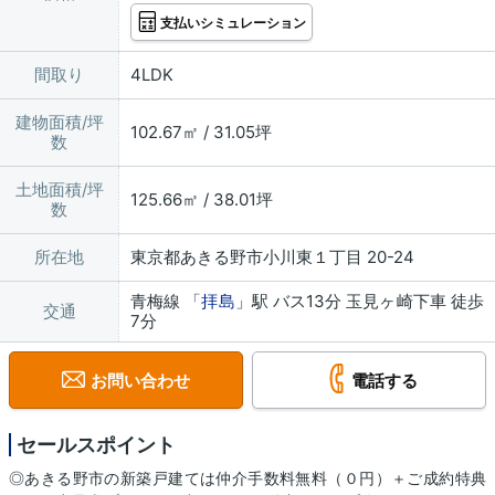
支払いシミュレーション
間取り
4LDK
建物面積/坪
102.67㎡ / 31.05坪
数
土地面積/坪
125.66㎡ / 38.01坪
数
所在地
東京都あきる野市小川東１丁目 20-24
青梅線 「
拝島
」駅 バス13分 玉見ヶ崎下車 徒歩
交通
7分
お問い合わせ
電話する
セールスポイント
◎あきる野市の新築戸建ては仲介手数料無料（０円）＋ご成約特典