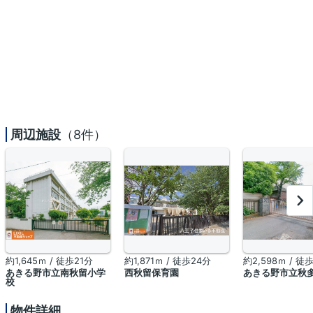
周辺施設
（8件）
約1,645ｍ / 徒歩21分
約1,871ｍ / 徒歩24分
約2,598ｍ / 徒
あきる野市立南秋留小学
西秋留保育園
あきる野市立秋
校
物件詳細