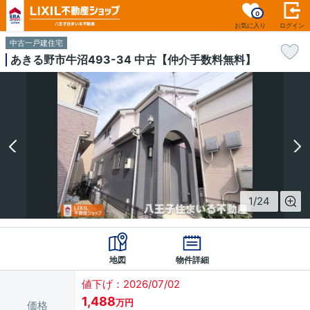
0
お気に入り
ログイン
中古一戸建住宅
あきる野市牛沼493-34 中古【仲介手数料無料】
1
/
24
地図
物件詳細
値下げ：2026/07/02
1,488
万円
価格