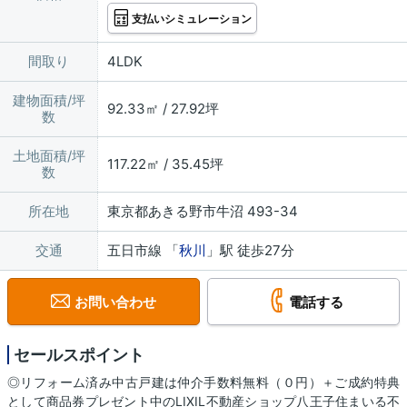
支払いシミュレーション
間取り
4LDK
建物面積/坪
92.33㎡ / 27.92坪
数
土地面積/坪
117.22㎡ / 35.45坪
数
所在地
東京都あきる野市牛沼 493-34
交通
五日市線 「
秋川
」駅 徒歩27分
お問い合わせ
電話する
セールスポイント
◎リフォーム済み中古戸建は仲介手数料無料（０円）＋ご成約特典
として商品券プレゼント中のLIXIL不動産ショップ八王子住まいる不