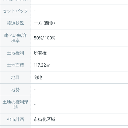
セットバック
接道状況
一方 (西側)
建ぺい率/容
50%/ 100%
積率
土地権利
所有権
土地面積
117.22㎡
地目
宅地
地勢
土地の権利形
態
都市計画
市街化区域