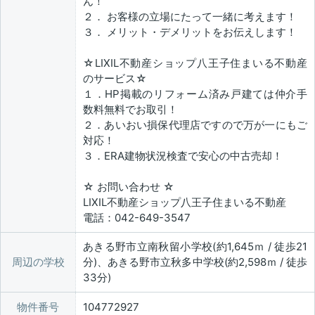
ん！
２． お客様の立場にたって一緒に考えます！
３． メリット・デメリットをお伝えします！
☆LIXIL不動産ショップ八王子住まいる不動産
のサービス☆
１．HP掲載のリフォーム済み戸建ては仲介手
数料無料でお取引！
２．あいおい損保代理店ですので万が一にもご
対応！
３．ERA建物状況検査で安心の中古売却！
☆ お問い合わせ ☆
LIXIL不動産ショップ八王子住まいる不動産
電話：042-649-3547
あきる野市立南秋留小学校(約1,645ｍ / 徒歩21
周辺の学校
分)、あきる野市立秋多中学校(約2,598ｍ / 徒歩
33分)
物件番号
104772927