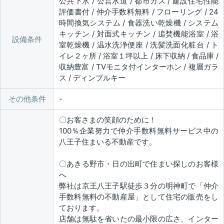
公共下水 / 公営水道 / 都市ガス / 建設住宅性能
評価書付 / 仲介手数料無料 / フローリング / 24
時間換気システム / 食器洗い乾燥機 / システム
キッチン / 対面式キッチン / 追焚機能浴室 / 浴
設備条件
室乾燥機 / 温水洗浄便座 / 洗髪洗面化粧台 / ト
イレ２ヶ所 / 浴室１坪以上 / 床下収納 / 食品庫 /
収納豊富 / TVモニタ付インターホン / 複層ガラ
ス / ディンプルキー
その他条件
〇お客さまの笑顔のために！
100％企業努力で仲介手数料無料サービス中の
八王子住まいる不動産です。
〇あきる野市・日の出町で住まい探しのお客様
へ
弊社は京王八王子駅徒歩３分の明神町で「仲介
手数料無料の不動産屋」として住宅の販売をし
ております。
店舗は無駄を省いたの最小限の広さ、インター