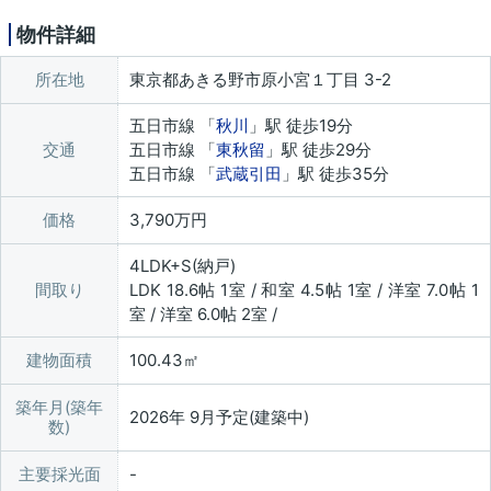
物件詳細
所在地
東京都あきる野市原小宮１丁目 3-2
五日市線 「
秋川
」駅 徒歩19分
交通
五日市線 「
東秋留
」駅 徒歩29分
五日市線 「
武蔵引田
」駅 徒歩35分
価格
3,790万円
4LDK+S(納戸)
間取り
LDK 18.6帖 1室 / 和室 4.5帖 1室 / 洋室 7.0帖 1
室 / 洋室 6.0帖 2室 /
建物面積
100.43㎡
築年月(築年
2026年 9月予定(建築中)
数)
主要採光面