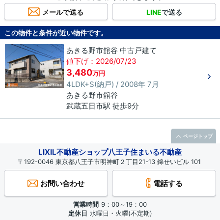
メールで送る
LINE
で送る
この物件と条件が近い物件です。
あきる野市舘谷 中古戸建て
値下げ：2026/07/23
3,480
万円
4LDK+S(納戸) / 2008年 7月
あきる野市
舘谷
武蔵五日市駅 徒歩9分
ページトップ
LIXIL不動産ショップ八王子住まいる不動産
〒192-0046 東京都八王子市明神町２丁目21-13 錦せいビル 101
お問い合わせ
電話する
営業時間
9：00～19：00
定休日
水曜日・火曜(不定期)