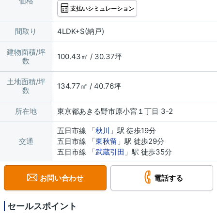
価格
支払いシミュレーション
間取り
4LDK+S(納戸)
建物面積/坪
100.43㎡ / 30.37坪
数
土地面積/坪
134.77㎡ / 40.76坪
数
所在地
東京都あきる野市原小宮１丁目 3-2
五日市線 「
秋川
」駅 徒歩19分
交通
五日市線 「
東秋留
」駅 徒歩29分
五日市線 「
武蔵引田
」駅 徒歩35分
お問い合わせ
電話する
セールスポイント