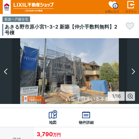
0
お気に入り
ログイン
新築一戸建住宅
あきる野市原小宮1-3-2 新築【仲介手数料無料】2
号棟
1
/
16
地図
物件詳細
3,790
万円