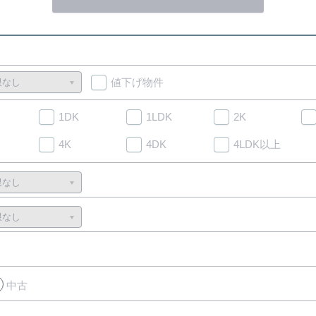
値下げ物件
1DK
1LDK
2K
4K
4DK
4LDK以上
中古