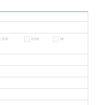
2DK
2LDK
3K