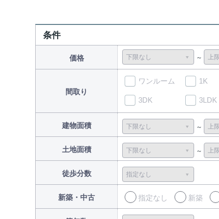
条件
価格
ワンルーム
1K
間取り
3DK
3LDK
建物面積
土地面積
徒歩分数
新築・中古
指定なし
新築