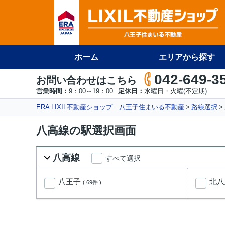
ホーム
エリアから探す
042-649-3
お問い合わせはこちら
営業時間：
9：00～19：00
定休日：
水曜日・火曜(不定期)
ERA LIXIL不動産ショップ 八王子住まいる不動産
路線選択
八高線の駅選択画面
八高線
すべて選択
八王子
北
( 69件 )