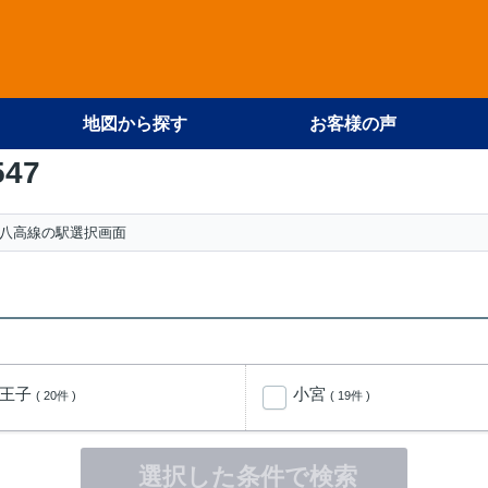
地図から探す
お客様の声
547
八高線の駅選択画面
八王子
小宮
( 20件 )
( 19件 )
選択した条件で検索