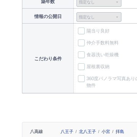
築年数
情報の公開日
陽当り良好
仲介手数料無料
食器洗い乾燥機
こだわり条件
屋根裏収納
360度パノラマ写真あり
物件
八高線
八王子
北八王子
小宮
拝島