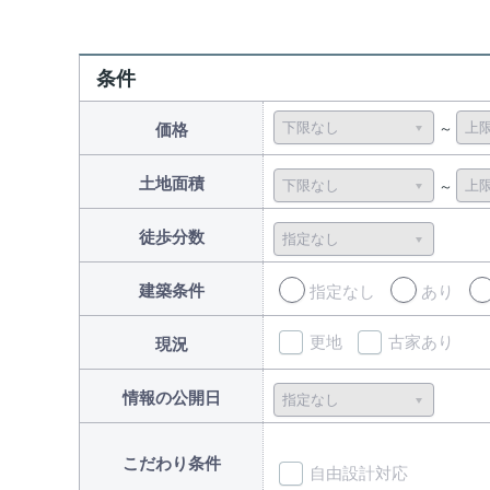
条件
価格
土地面積
徒歩分数
建築条件
指定なし
あり
更地
古家あり
現況
情報の公開日
こだわり条件
自由設計対応