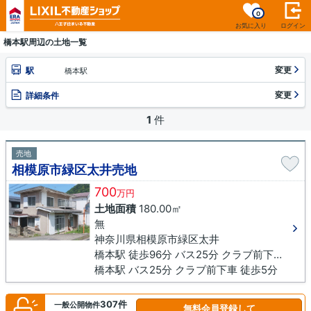
0
お気に入り
ログイン
橋本駅周辺の土地一覧
変更
駅
橋本駅
変更
詳細条件
1
件
売地
相模原市緑区太井売地
700
万円
土地面積
180.00㎡
無
神奈川県相模原市緑区太井
橋本駅 徒歩96分 バス25分 クラブ前下車 徒歩5分
橋本駅 バス25分 クラブ前下車 徒歩5分
307件
一般公開物件
無料会員登録して