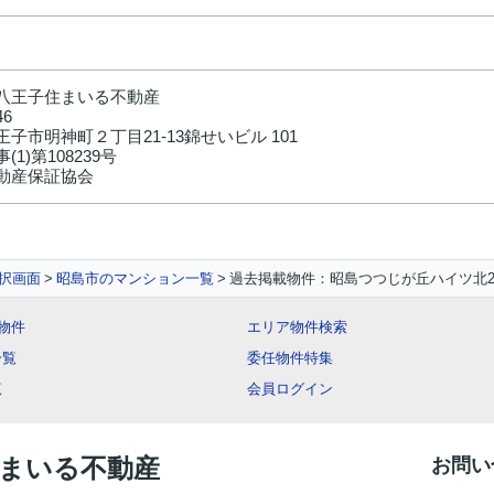
八王子住まいる不動産
46
子市明神町２丁目21-13錦せいビル 101
1)第108239号
動産保証協会
択画面
昭島市のマンション一覧
過去掲載物件：昭島つつじが丘ハイツ北2
ー物件
エリア物件検索
一覧
委任物件特集
覧
会員ログイン
住まいる不動産
お問い