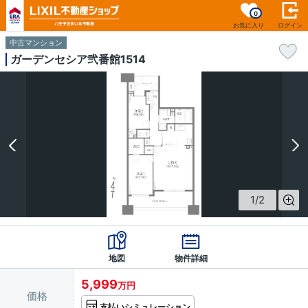
0
お気に入り
ログイン
中古マンション
ガーデンセシア弐番館1514
1
/
2
地図
物件詳細
5,999
万円
価格
支払いシミュレーション