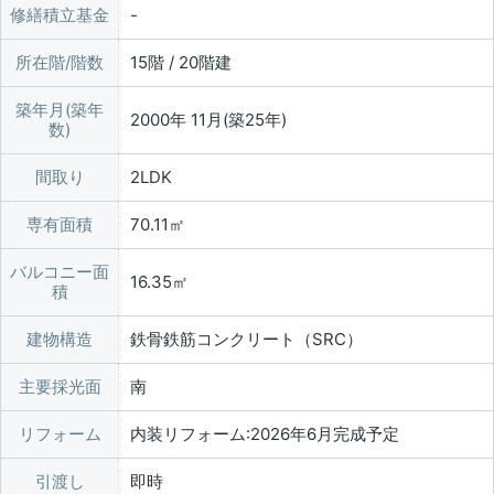
修繕積立基金
所在階/階数
15階 / 20階建
築年月(築年
2000年 11月(築25年)
数)
間取り
2LDK
専有面積
70.11㎡
バルコニー面
16.35㎡
積
建物構造
鉄骨鉄筋コンクリート（SRC）
主要採光面
南
リフォーム
内装リフォーム:2026年6月完成予定
引渡し
即時