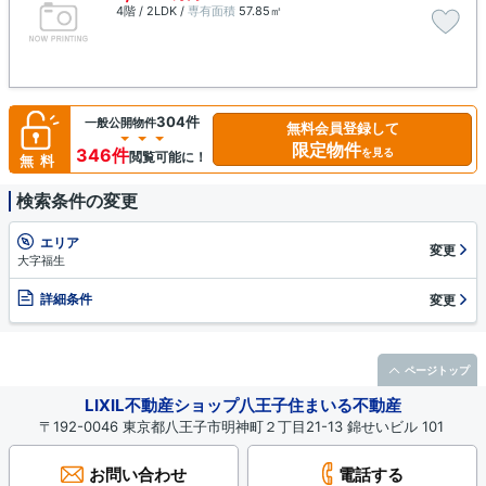
4階 / 2LDK /
専有面積
57.85㎡
304件
一般公開物件
無料会員登録して
限定物件
346件
を見る
閲覧可能に！
無料
検索条件の変更
エリア
変更
大字福生
詳細条件
変更
ページトップ
LIXIL不動産ショップ八王子住まいる不動産
〒192-0046 東京都八王子市明神町２丁目21-13 錦せいビル 101
お問い合わせ
電話する