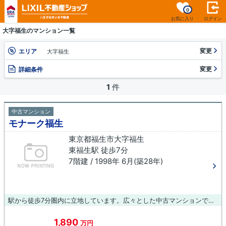
0
お気に入り
ログイン
大字福生のマンション一覧
変更
エリア
大字福生
変更
詳細条件
1
件
中古マンション
モナーク福生
東京都福生市大字福生
東福生駅 徒歩7分
7階建 / 1998年 6月(築28年)
駅から徒歩7分圏内に立地しています。広々とした中古マンションであれば将来子供が増えても安心です。信頼と実績を誇るLIXIL不動産ショップ八王子住まいる不動産がお客様の住まい探しをしっかりとサポート致します。ご希望の条件などがあれば、ぜひお聞かせ下さい。
1,890
万円