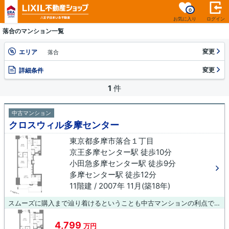
0
お気に入り
ログイン
落合のマンション一覧
変更
エリア
落合
変更
詳細条件
1
件
中古マンション
クロスウィル多摩センター
東京都多摩市落合１丁目
京王多摩センター駅 徒歩10分
小田急多摩センター駅 徒歩9分
多摩センター駅 徒歩12分
11階建 / 2007年 11月(築18年)
スムーズに購入まで辿り着けるということも中古マンションの利点です。11階建てのイチオシの物件。立地する第二種住居地域は、住居地域でありながら、パチンコ店やカラオケボックスなどの立地も認められる地域です。物件から駅まで徒歩10分です。快適な暮らしをするなら、京王多摩センター周辺のLIXIL不動産ショップ八王子住まいる不動産オススメ物件はいかがでしょうか。こだわりたい条件やご要望などございましたら、お気軽に当社へお問い合わせ下さい。
4,799
万円