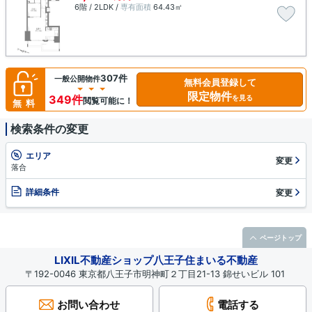
6階 / 2LDK /
専有面積
64.43㎡
307件
一般公開物件
無料会員登録して
限定物件
349件
を見る
閲覧可能に！
無料
検索条件の変更
エリア
変更
落合
詳細条件
変更
ページトップ
LIXIL不動産ショップ八王子住まいる不動産
〒192-0046 東京都八王子市明神町２丁目21-13 錦せいビル 101
お問い合わせ
電話する