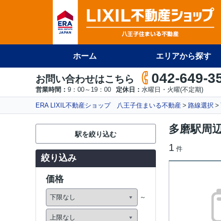
ホーム
エリアから探す
042-649-3
お問い合わせはこちら
営業時間：
9：00～19：00
定休日：
水曜日・火曜(不定期)
ERA LIXIL不動産ショップ 八王子住まいる不動産
路線選択
多磨駅周
駅を絞り込む
1
件
絞り込み
価格