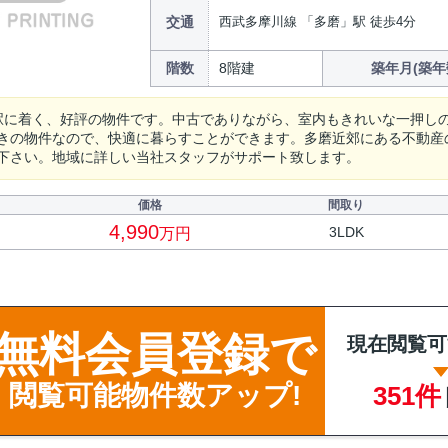
交通
西武多摩川線 「多磨」駅 徒歩4分
階数
8階建
築年月(築年
駅に着く、好評の物件です。中古でありながら、室内もきれいな一押し
きの物件なので、快適に暮らすことができます。多磨近郊にある不動産の
下さい。地域に詳しい当社スタッフがサポート致します。
価格
間取り
4,990
3LDK
万円
無料会員登録で
現在閲覧可
閲覧可能物件数アップ!
351件