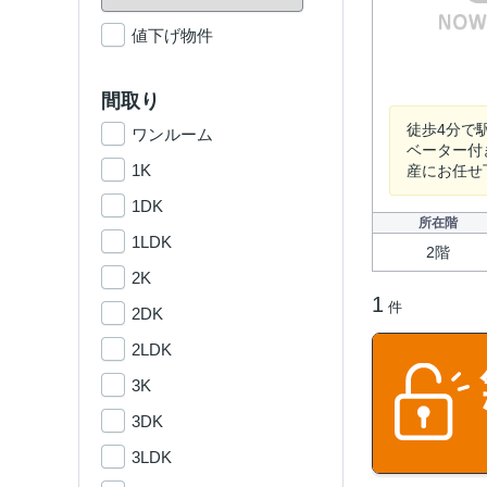
値下げ物件
間取り
徒歩4分で
ワンルーム
ベーター付
1K
産にお任せ
1DK
所在階
1LDK
2階
2K
1
件
2DK
2LDK
3K
3DK
3LDK