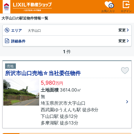
0
お気に入り
ログイン
大字山口の駅近物件情報一覧
変更
エリア
大字山口
変更
詳細条件
1
件
売地
所沢市山口売地☆当社委任物件
5,980
万円
土地面積
3614.00㎡
無
埼玉県所沢市大字山口
西武園ゆうえんち駅 徒歩8分
下山口駅 徒歩12分
多摩湖駅 徒歩13分