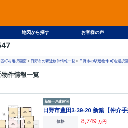
地図から探す
お客様の声
547
市区町村選択画面
日野市の駅近物件情報一覧
日野市の駅近物件 町名選択
近物件情報一覧
新築一戸建住宅
日野市豊田3-39-20 新築【仲介
8,749
価格
万円