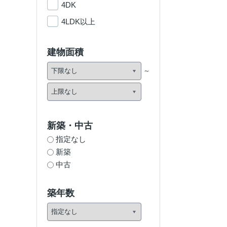
4DK
4LDK以上
建物面積
新築・中古
指定なし
新築
中古
築年数