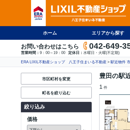
ホーム
エリアから探す
042-649-3
お問い合わせはこちら
営業時間：
9：00～19：00
定休日：
水曜日・火曜(不定期)
ERA LIXIL不動産ショップ 八王子住まいる不動産
駅近物件 
豊田の駅
市区町村を変更
1
件
町名を絞り込む
絞り込み
価格