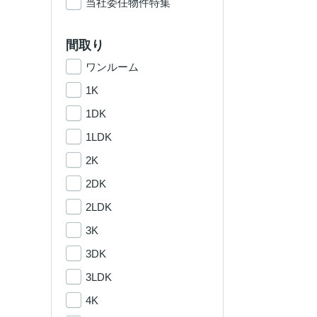
当社委任物件特集
間取り
ワンルーム
1K
1DK
1LDK
2K
2DK
2LDK
3K
3DK
3LDK
4K