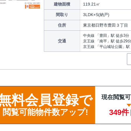
建物面積
119.21㎡
間取り
3LDK+S(納戸)
住所
東京都日野市豊田３丁目
中央線 「豊田」駅 徒歩3分
交通
京王線 「南平」駅 徒歩29
京王線 「平山城址公園」駅 
無料会員登録で
現在閲覧可
閲覧可能物件数アップ!
349件