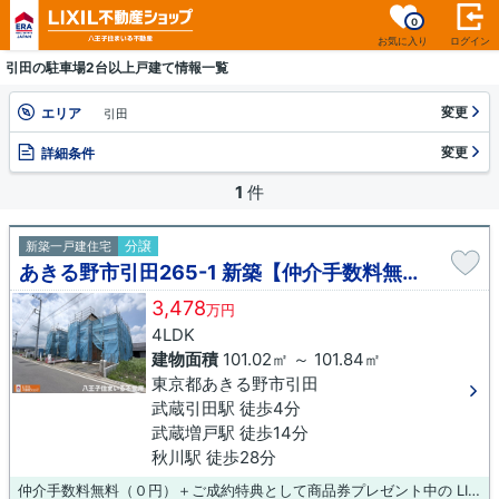
0
お気に入り
ログイン
引田の駐車場2台以上戸建て情報一覧
変更
エリア
引田
変更
詳細条件
1
件
分譲
新築一戸建住宅
あきる野市引田265-1 新築【仲介手数料無料】
3,478
万円
4LDK
建物面積
101.02㎡ ～ 101.84㎡
東京都あきる野市引田
武蔵引田駅 徒歩4分
武蔵増戸駅 徒歩14分
秋川駅 徒歩28分
仲介手数料無料（０円）＋ご成約特典として商品券プレゼント中の LIXIL不動産ショップ八王子住まいる不動産にお任せください！