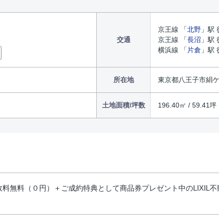
京王線 「
北野
」駅 
交通
京王線 「
長沼
」駅 
横浜線 「
片倉
」駅 
所在地
東京都八王子市絹ケ丘
土地面積/坪数
196.40㎡ / 59.41坪
料無料（０円）＋ご成約特典として商品券プレゼント中のLIXIL