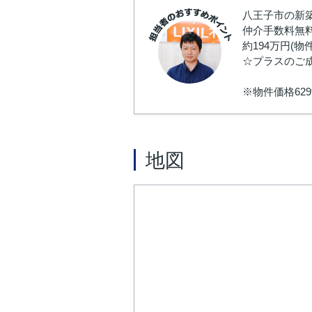
八王子市の新築
仲介手数料無料
約194万円(
☆プラスのご
※物件価格62
地図