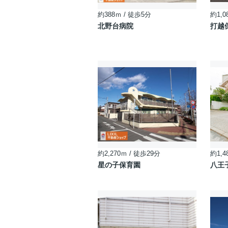
約388ｍ / 徒歩5分
約1,0
北野台病院
打越
約2,270ｍ / 徒歩29分
約1,4
星の子保育園
八王