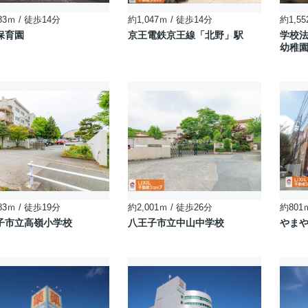
83ｍ / 徒歩14分
約1,047ｍ / 徒歩14分
約1,55
保育園
京王電鉄京王線「北野」駅
学校法
幼稚
83ｍ / 徒歩19分
約2,001ｍ / 徒歩26分
約801
子市立高嶺小学校
八王子市立中山中学校
やま