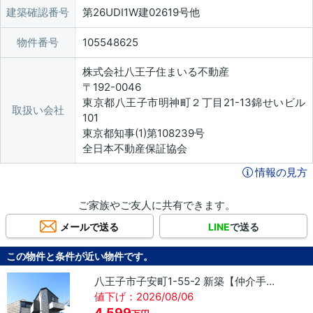
建築確認番号
第26UDI1W建02619号他
物件番号
105548625
株式会社八王子住まいる不動産
〒192-0046
東京都八王子市明神町２丁目21-13錦せいビル
取扱い会社
101
東京都知事(1)第108239号
全日本不動産保証協会
情報の見方
ご家族やご友人に共有できます。
メールで送る
LINE
で送る
この物件と条件が近い物件です。
八王子市子安町1-55-2 新築【仲介手数料無料】
値下げ：2026/08/06
4,599