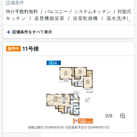
設備条件
仲介手数料無料 / バルコニー / システムキッチン / 対面式
キッチン / 追焚機能浴室 / 浴室乾燥機 / 温水洗浄便
...
座 / トイレ２ヶ所 / 浴室１坪以上 / 床下収納 / ウォーク
+
インクロゼット / 収納豊富 / TVモニタ付インターホ
設備条件をすべて表示
ン / ディンプルキー
11号棟
販売中
0/9
情報公開日:2026年8月3日 次回更新予定日:2026年8月17日