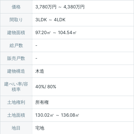
価格
3,780万円 ～ 4,380万円
間取り
3LDK ～ 4LDK
建物面積
97.20㎡ ～ 104.54㎡
総戸数
販売戸数
建物構造
木造
建ぺい率/容
40%/ 80%
積率
土地権利
所有権
土地面積
130.02㎡ ～ 136.08㎡
地目
宅地