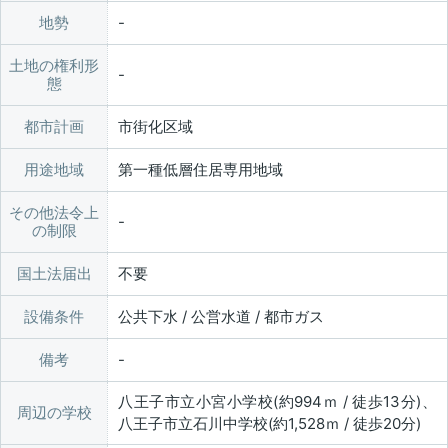
地勢
土地の権利形
態
都市計画
市街化区域
用途地域
第一種低層住居専用地域
その他法令上
の制限
国土法届出
不要
設備条件
公共下水 / 公営水道 / 都市ガス
備考
八王子市立小宮小学校(約994ｍ / 徒歩13分)、
周辺の学校
八王子市立石川中学校(約1,528ｍ / 徒歩20分)