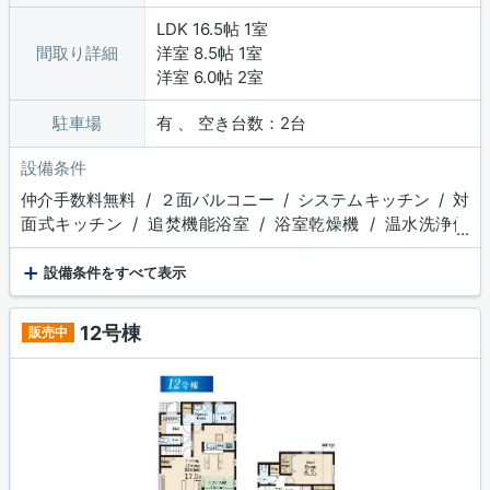
LDK 16.5帖 1室
間取り詳細
洋室 8.5帖 1室
洋室 6.0帖 2室
駐車場
有 、 空き台数：2台
設備条件
仲介手数料無料 / ２面バルコニー / システムキッチン / 対
面式キッチン / 追焚機能浴室 / 浴室乾燥機 / 温水洗浄便
...
座 / トイレ２ヶ所 / 浴室１坪以上 / 床下収納 / ウォーク
+
インクロゼット / 食品庫 / 収納豊富 / TVモニタ付インタ
設備条件をすべて表示
ーホン / ディンプルキー
12号棟
販売中