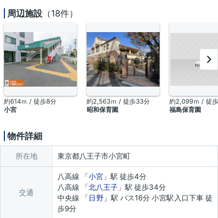
周辺施設
（18件）
約614ｍ / 徒歩8分
約2,563ｍ / 徒歩33分
約2,099ｍ / 徒
小宮
昭和保育園
福島保育園
物件詳細
所在地
東京都八王子市小宮町
八高線 「
小宮
」駅 徒歩4分
八高線 「
北八王子
」駅 徒歩34分
交通
中央線 「
日野
」駅 バス16分 小宮駅入口下車 徒
歩9分