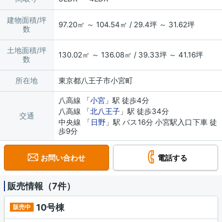
建物面積/坪
97.20㎡ ～ 104.54㎡ / 29.4坪 ～ 31.62坪
数
土地面積/坪
130.02㎡ ～ 136.08㎡ / 39.33坪 ～ 41.16坪
数
所在地
東京都八王子市小宮町
八高線 「
小宮
」駅 徒歩4分
八高線 「
北八王子
」駅 徒歩34分
交通
中央線 「
日野
」駅 バス16分 小宮駅入口下車 徒
歩9分
お問い合わせ
電話する
販売情報（7件）
10号棟
販売中