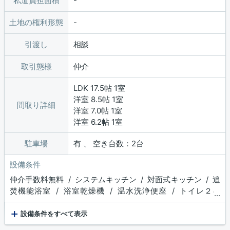
私道負担面積
土地の権利形態
引渡し
相談
取引態様
仲介
LDK 17.5帖 1室
洋室 8.5帖 1室
間取り詳細
洋室 7.0帖 1室
洋室 6.2帖 1室
駐車場
有 、 空き台数：2台
設備条件
仲介手数料無料 / システムキッチン / 対面式キッチン / 追
焚機能浴室 / 浴室乾燥機 / 温水洗浄便座 / トイレ２ヶ
...
所 / 浴室１坪以上 / 床下収納 / ウォークインクロゼッ
+
ト / 収納豊富 / TVモニタ付インターホン / ディンプルキ
設備条件をすべて表示
ー