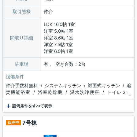
取引態様
仲介
LDK 16.0帖 1室
洋室 5.0帖 1室
間取り詳細
洋室 8.6帖 1室
洋室 7.5帖 1室
洋室 6.0帖 1室
駐車場
有 、 空き台数：2台
設備条件
仲介手数料無料 / システムキッチン / 対面式キッチン / 追
焚機能浴室 / 浴室乾燥機 / 温水洗浄便座 / トイレ２ヶ
...
所 / 浴室１坪以上 / 床下収納 / ウォークインクロゼッ
+
ト / 収納豊富 / TVモニタ付インターホン / ディンプルキ
設備条件をすべて表示
ー
7号棟
販売中