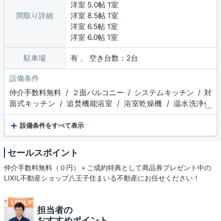
洋室 5.0帖 1室
間取り詳細
洋室 8.5帖 1室
洋室 6.5帖 1室
洋室 6.0帖 1室
駐車場
有 、 空き台数：2台
設備条件
仲介手数料無料 / ２面バルコニー / システムキッチン / 対
面式キッチン / 追焚機能浴室 / 浴室乾燥機 / 温水洗浄便
...
座 / トイレ２ヶ所 / 浴室１坪以上 / 床下収納 / 収納豊
+
富 / TVモニタ付インターホン / ディンプルキー
設備条件をすべて表示
セールスポイント
仲介手数料無料（０円）＋ご成約特典として商品券プレゼント中の
LIXIL不動産ショップ八王子住まいる不動産にお任せください！
担当者の
おすすめポイント