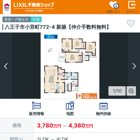
0
お気に入り
ログイン
分譲
新築一戸建住宅
八王子市小宮町772-4 新築【仲介手数料無料】
1
/
10
販売情報
地図
物件詳細
価格
3,780
4,380
～
万円
万円
間取り
3LDK ～ 4LDK