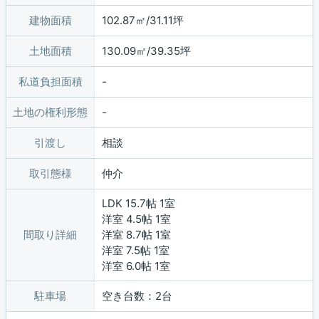
建物面積
102.87㎡/31.11坪
土地面積
130.09㎡/39.35坪
私道負担面積
土地の権利形態
引渡し
相談
取引態様
仲介
LDK 15.7帖 1室
洋室 4.5帖 1室
間取り詳細
洋室 8.7帖 1室
洋室 7.5帖 1室
洋室 6.0帖 1室
駐車場
空き台数：2台