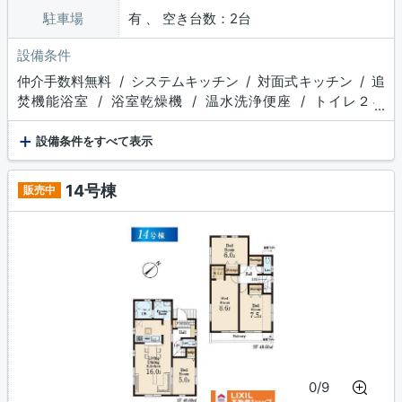
駐車場
有 、 空き台数：2台
設備条件
仲介手数料無料 / システムキッチン / 対面式キッチン / 追
焚機能浴室 / 浴室乾燥機 / 温水洗浄便座 / トイレ２ヶ
...
所 / 浴室１坪以上 / 床下収納 / 食品庫 / 収納豊富 / TVモ
+
ニタ付インターホン / ディンプルキー
設備条件をすべて表示
14号棟
販売中
0/9