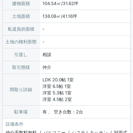
建物面積
104.54㎡/31.62坪
土地面積
136.08㎡/41.16坪
私道負担面積
土地の権利形態
引渡し
相談
取引態様
仲介
LDK 20.0帖 1室
洋室 6.5帖 1室
間取り詳細
洋室 5.3帖 1室
洋室 4.5帖 2室
駐車場
有 、 空き台数：2台
設備条件
仲介手数料無料 / バルコニー / システムキッチン / 対面式