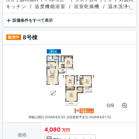
キッチン / 追焚機能浴室 / 浴室乾燥機 / 温水洗浄便
...
座 / トイレ２ヶ所 / 浴室１坪以上 / 床下収納 / 食品
+
庫 / 収納豊富 / TVモニタ付インターホン / ディンプルキ
設備条件をすべて表示
ー
8号棟
販売中
0/9
情報公開日:2026年8月3日 次回更新予定日:2026年8月17日
4,080
万円
価格