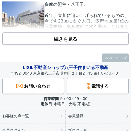
多摩の盟主・八王子。
近年、立川に追い上げられているものの、
今でも23区に次ぐ人口、多摩地区第1位の
商業規模、奥多摩町に次ぐ面積。どれをと
っても、堂々たる存在感は変わりません。
続きを見る
私は八王子に暮らして、まもなく半世紀になろうとしていま
す。このままいくと、一生八王子から出ることがないまま人生
を終えそうです。でも、それに十分見合うだけの魅力がこの街
ページトップ
にはあります。
LIXIL不動産ショップ八王子住まいる不動産
その魅力を、趣味の歴史散策を通じて、ご紹介して参ります。
〒192-0046 東京都八王子市明神町２丁目21-13 錦せいビル 101
今回は「八王子市」の総論。教育、歴史、交通、商業、自然、
お問い合わせ
電話する
気候、防災・治安、芸術・文化という切り口で語りたいと思い
ます。
クイズ形式にしていますので、皆さん考えてみてくださいね。
営業時間
9：00～19：00
（はちまる先生）
定休日
水曜日・火曜(不定期)
お客様の声一覧
会員登録
■【多様な教育】不登校特例校は、全国に●●校ある。
会員ログイン
ブログ一覧