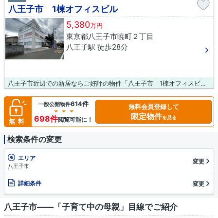
八王子市 1棟オフィスビル
5,380
万円
東京都八王子市暁町２丁目
八王子駅 徒歩28分
八王子市近辺での新居ならご好評の物件「八王子市 1棟オフィスビル」はいかがでしょうか。立地する第一種中高層住居専用地域は、3階建て以上の集合住宅が建ち並ぶ住宅市街地の良好な居住環境を保護するために指定される地域です。買い物のときの道のりで負担を最小限に抑えることができる平坦地の物件です。広さの心配がいらない土地面積264.9㎡(公簿)。
614件
一般公開物件
無料会員登録して
限定物件
698件
を見る
閲覧可能に！
無料
検索条件の変更
エリア
変更
八王子市
詳細条件
変更
八王子市――「子育て中の母親」目線でご紹介