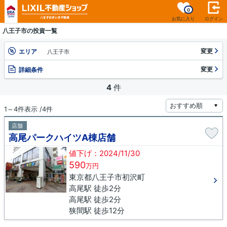
0
お気に入り
ログイン
八王子市の投資一覧
変更
エリア
八王子市
変更
詳細条件
4
件
1～4件表示 /4件
店舗
高尾パークハイツA棟店舗
値下げ：2024/11/30
590
万円
東京都八王子市初沢町
高尾駅 徒歩2分
高尾駅 徒歩2分
狭間駅 徒歩12分