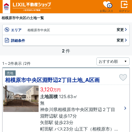
0
お気に入り
ログイン
相模原市中央区の土地一覧
変更
エリア
相模原市中央区
変更
詳細条件
2
件
1～2件表示 /2件
売地
相模原市中央区淵野辺2丁目土地_A区画
3,120
万円
土地面積
125.63㎡
無
神奈川県相模原市中央区淵野辺２丁目
淵野辺駅 徒歩17分
矢部駅 徒歩23分
町田駅 バス23分 山王下（相模原市）下車 徒歩9分