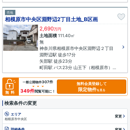
売地
相模原市中央区淵野辺2丁目土地_B区画
2,690
万円
土地面積
111.40㎡
無
神奈川県相模原市中央区淵野辺２丁目
淵野辺駅 徒歩17分
矢部駅 徒歩23分
町田駅 バス23分 山王下（相模原市）下車 徒歩9分
307件
一般公開物件
無料会員登録して
限定物件
349件
を見る
閲覧可能に！
無料
検索条件の変更
エリア
変更
相模原市中央区
詳細条件
変更