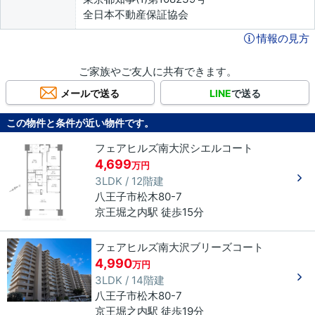
全日本不動産保証協会
情報の見方
ご家族やご友人に共有できます。
メールで送る
LINE
で送る
この物件と条件が近い物件です。
フェアヒルズ南大沢シエルコート
4,699
万円
3LDK / 12階建
八王子市
松木
80-7
京王堀之内駅 徒歩15分
フェアヒルズ南大沢ブリーズコート
4,990
万円
3LDK / 14階建
八王子市
松木
80-7
京王堀之内駅 徒歩19分