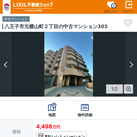
0
お気に入り
ログイン
中古マンション
八王子市元横山町２丁目の中古マンション303
1
/
2
地図
物件詳細
4,498
万円
価格
支払いシミュレーション