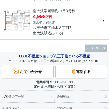
南大沢学園瑞樹の丘3号棟
4,998
万円
3LDK / 9階建
八王子市
下柚木
３丁目
7
南大沢駅 徒歩13分
ページトップ
LIXIL不動産ショップ八王子住まいる不動産
〒192-0046 東京都八王子市明神町２丁目21-13 錦せいビル 101
お問い合わせ
電話する
営業時間
9：00～19：00
定休日
水曜日・火曜(不定期)
お客様の声一覧
会員登録
会員ログイン
ブログ一覧