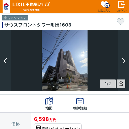
0
お気に入り
ログイン
中古マンション
サウスフロントタワー町田1603
1
/
2
地図
物件詳細
6,598
万円
価格
支払いシミュレーション