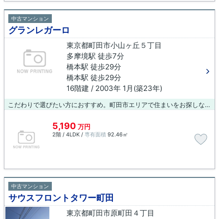
中古マンション
グランレガーロ
東京都町田市小山ヶ丘５丁目
多摩境駅 徒歩7分
橋本駅 徒歩29分
橋本駅 徒歩29分
16階建 / 2003年 1月(築23年)
こだわりで選びたい方におすすめ。町田市エリアで住まいをお探しなら「グランレガーロ」。地上16階建てなので、開放感もあります。エレベーターが2基ある物件です。立地する第二種住居地域は、住居以外に宗教施設や診療所、学校に加えて、床面積10000㎡以下の店舗や事務所、病院などが建てられます。また、自動車教習所、ホテル、カラオケボックス、パチンコ店なども建設可能な地域です。多摩境近郊にある不動産のことなら、LIXIL不動産ショップ八王子住まいる不動産にお任せ下さい。地域に詳しい当社スタッフがサポート致します。
5,190
万円
2階 / 4LDK /
専有面積
92.46㎡
中古マンション
サウスフロントタワー町田
東京都町田市原町田４丁目