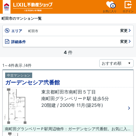
0
お気に入り
ログイン
町田市のマンション一覧
変更
エリア
町田市
変更
詳細条件
4
件
1～4件表示 /4件
中古マンション
ガーデンセシア弐番館
東京都町田市南町田５丁目
南町田グランベリーＰ駅 徒歩5分
20階建 / 2000年 11月(築25年)
南町田グランベリーＰ駅周辺物件：ガーデンセシア弐番館。お気に入りの中古マンションで満足度の高い生活をしましょう。電車移動の多い方には、駅から徒歩5分の物件がおすすめです。準工業地域内の物件です。不動産を探すなら、地域に詳しいLIXIL不動産ショップ八王子住まいる不動産にご用命下さい。町田市にある数多くの物件情報を取り扱い、お客様のご希望に適した物件をご紹介致します。