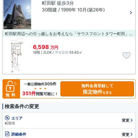
町田駅 徒歩3分
30階建 / 1999年 10月(築26年)
町田駅周辺への引っ越しをお考えなら「サウスフロントタワー町田」。おでかけ好きな方には、駅から徒歩3分の駅近物件がおすすめです。中古マンションなので新築より購入費を抑えられます。地上30階建ての物件です。町田市ならすぐにご希望の物件が見つかるでしょう。特にアクセスが良好な町田近くが狙い目です。LIXIL不動産ショップ八王子住まいる不動産がご案内していますので、いつでもお問い合わせ下さい。
6,598
万円
16階 / 2LDK /
専有面積
55.62㎡
305件
一般公開物件
無料会員登録して
限定物件
351件
を見る
閲覧可能に！
無料
検索条件の変更
エリア
変更
町田市
詳細条件
変更