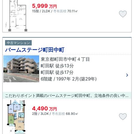
5,999
万円
15階 / 2LDK /
専有面積
70.11㎡
中古マンション
バームステージ町田中町
東京都町田市中町４丁目
町田駅 徒歩13分
町田駅 徒歩17分
6階建 / 1997年 2月(築29年)
こだわりポイント満載のバームステージ町田中町。立地条件の良い中古マンションは生活の質を高めてくれます。いつでも綺麗な外観をお求めなら、外観タイル張り替えが出来る住宅をお探しください。駅から徒歩13分の物件はいかがですか。不動産のことでお悩みでしたら、LIXIL不動産ショップ八王子住まいる不動産へお気軽にお問い合わせ下さい。ご要望やご質問などあれば承ります。
4,490
万円
2階 / 3LDK /
専有面積
68.90㎡