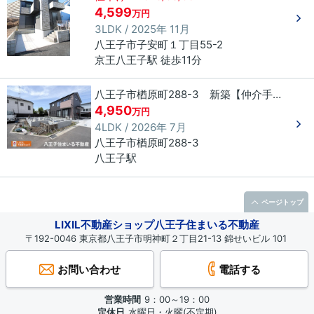
4,599
万円
3LDK / 2025年 11月
八王子市
子安町
１丁目
55-2
京王八王子駅 徒歩11分
八王子市楢原町288-3 新築【仲介手数料無料】
4,950
万円
4LDK / 2026年 7月
八王子市
楢原町
288-3
八王子駅
ページトップ
LIXIL不動産ショップ八王子住まいる不動産
〒192-0046 東京都八王子市明神町２丁目21-13 錦せいビル 101
お問い合わせ
電話する
営業時間
9：00～19：00
定休日
水曜日・火曜(不定期)