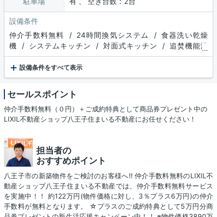
駐車場
有 、 空き台数：2台
設備条件
仲介手数料無料 / 24時間換気システム / 食器洗い乾燥
機 / システムキッチン / 対面式キッチン / 追焚機能浴
...
室 / 浴室乾燥機 / 温水洗浄便座 / 洗髪洗面化粧台 / トイ
+
レ２ヶ所 / 浴室１坪以上 / 床下収納 / 収納豊富 / TVモニ
設備条件をすべて表示
タ付インターホン / 複層ガラス / ディンプルキー
セールスポイント
仲介手数料無料（０円）＋ご成約特典として商品券プレゼント中の
LIXIL不動産ショップ八王子住まいる不動産にお任せください！
担当者の
おすすめポイント
八王子市の新築物件をご検討のお客様へ!! 仲介手数料無料のLIXIL不
動産ショップ八王子住まいる不動産では、仲介手数料無料サービス
を実施中！！ 約122万円(物件価格に対し、3％プラス6万円)の仲介
手数料が無料となります。 ☆プラスのご成約特典として5万円分商
品券プレゼントの新生活応援キャンペーン中！！ ※物件価格3890万