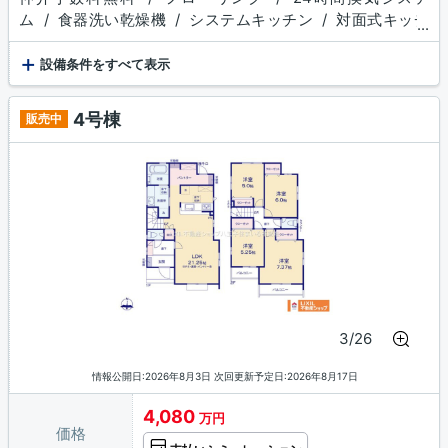
ム / 食器洗い乾燥機 / システムキッチン / 対面式キッチ
...
ン / 追焚機能浴室 / 浴室乾燥機 / 温水洗浄便座 / 洗髪洗
+
面化粧台 / トイレ２ヶ所 / 浴室１坪以上 / 床下収納 / ウ
設備条件をすべて表示
ォークインクロゼット / 収納豊富 / TVモニタ付インターホ
ン / 複層ガラス / ディンプルキー
4号棟
販売中
3/26
情報公開日:2026年8月3日 次回更新予定日:2026年8月17日
4,080
万円
価格