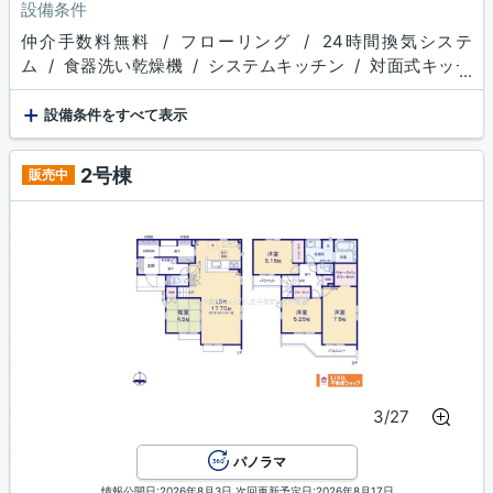
設備条件
仲介手数料無料 / フローリング / 24時間換気システ
ム / 食器洗い乾燥機 / システムキッチン / 対面式キッチ
...
ン / 追焚機能浴室 / 浴室乾燥機 / 温水洗浄便座 / 洗髪洗
+
面化粧台 / トイレ２ヶ所 / 浴室１坪以上 / 床下収納 / ウ
設備条件をすべて表示
ォークインクロゼット / 収納豊富 / TVモニタ付インターホ
ン / 複層ガラス / ディンプルキー
2号棟
販売中
3/27
パノラマ
情報公開日:2026年8月3日 次回更新予定日:2026年8月17日