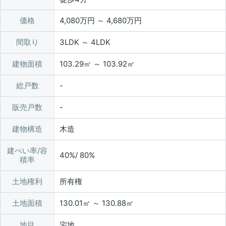
価格
4,080万円 ～ 4,680万円
間取り
3LDK ～ 4LDK
建物面積
103.29㎡ ～ 103.92㎡
総戸数
販売戸数
建物構造
木造
建ぺい率/容
40%/ 80%
積率
土地権利
所有権
土地面積
130.01㎡ ～ 130.88㎡
地目
宅地