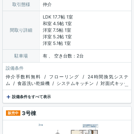
取引態様
仲介
LDK 17.7帖 1室
和室 4.5帖 1室
間取り詳細
洋室 7.5帖 1室
洋室 5.2帖 1室
洋室 5.1帖 1室
駐車場
有 、 空き台数：2台
設備条件
仲介手数料無料 / フローリング / 24時間換気システ
ム / 食器洗い乾燥機 / システムキッチン / 対面式キッチ
...
ン / 追焚機能浴室 / 浴室乾燥機 / 温水洗浄便座 / 洗髪洗
+
面化粧台 / トイレ２ヶ所 / 浴室１坪以上 / 床下収納 / ウ
設備条件をすべて表示
ォークインクロゼット / 収納豊富 / TVモニタ付インターホ
ン / 複層ガラス / ディンプルキー
3号棟
販売中