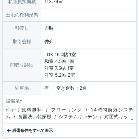
私道負担面積
113.74㎡
土地の権利形態
引渡し
即時
取引態様
仲介
LDK 16.0帖 1室
和室 4.5帖 1室
間取り詳細
洋室 7.5帖 1室
洋室 5.2帖 2室
駐車場
有 、 空き台数：2台
設備条件
仲介手数料無料 / フローリング / 24時間換気システ
ム / 食器洗い乾燥機 / システムキッチン / 対面式キッチ
...
ン / 追焚機能浴室 / 浴室乾燥機 / 温水洗浄便座 / 洗髪洗
+
面化粧台 / トイレ２ヶ所 / 浴室１坪以上 / 床下収納 / ウ
設備条件をすべて表示
ォークインクロゼット / 収納豊富 / TVモニタ付インターホ