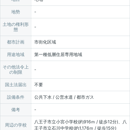
地勢
土地の権利形
態
都市計画
市街化区域
用途地域
第一種低層住居専用地域
その他法令上
の制限
国土法届出
不要
設備条件
公共下水 / 公営水道 / 都市ガス
備考
八王子市立小宮小学校(約916ｍ / 徒歩12分)、八
周辺の学校
王子市立石川中学校(約1,176ｍ / 徒歩15分)