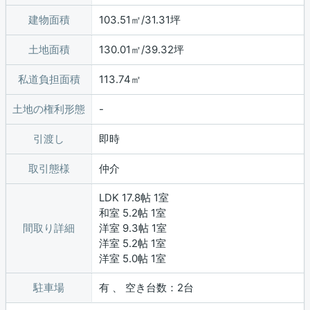
建物面積
103.51㎡/31.31坪
土地面積
130.01㎡/39.32坪
私道負担面積
113.74㎡
土地の権利形態
引渡し
即時
取引態様
仲介
LDK 17.8帖 1室
和室 5.2帖 1室
間取り詳細
洋室 9.3帖 1室
洋室 5.2帖 1室
洋室 5.0帖 1室
駐車場
有 、 空き台数：2台