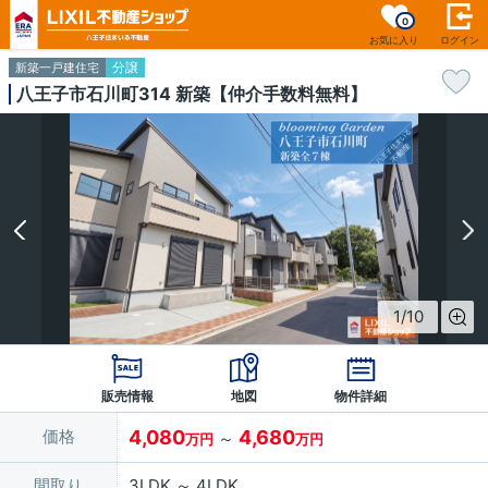
0
お気に入り
ログイン
分譲
新築一戸建住宅
八王子市石川町314 新築【仲介手数料無料】
1
/
10
販売情報
地図
物件詳細
価格
4,080
4,680
～
万円
万円
間取り
3LDK ～ 4LDK