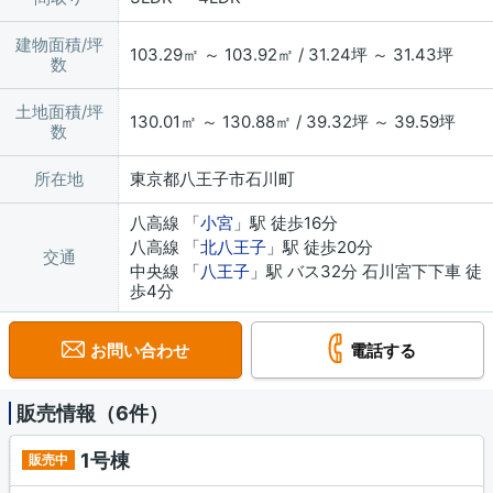
建物面積/坪
103.29㎡ ～ 103.92㎡ / 31.24坪 ～ 31.43坪
数
土地面積/坪
130.01㎡ ～ 130.88㎡ / 39.32坪 ～ 39.59坪
数
所在地
東京都八王子市石川町
八高線 「
小宮
」駅 徒歩16分
八高線 「
北八王子
」駅 徒歩20分
交通
中央線 「
八王子
」駅 バス32分 石川宮下下車 徒
歩4分
お問い合わせ
電話する
販売情報（6件）
1号棟
販売中