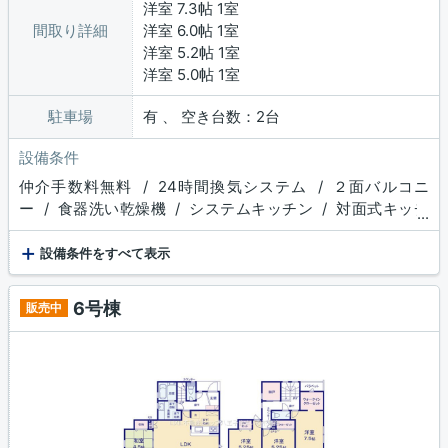
洋室 7.3帖 1室
間取り詳細
洋室 6.0帖 1室
洋室 5.2帖 1室
洋室 5.0帖 1室
駐車場
有 、 空き台数：2台
設備条件
仲介手数料無料 / 24時間換気システム / ２面バルコニ
ー / 食器洗い乾燥機 / システムキッチン / 対面式キッチ
...
ン / 追焚機能浴室 / 浴室乾燥機 / 温水洗浄便座 / 洗髪洗
+
面化粧台 / トイレ２ヶ所 / 浴室１坪以上 / 床下収納 / 食
設備条件をすべて表示
品庫 / 収納豊富 / TVモニタ付インターホン / 複層ガラ
ス / ディンプルキー
6号棟
販売中