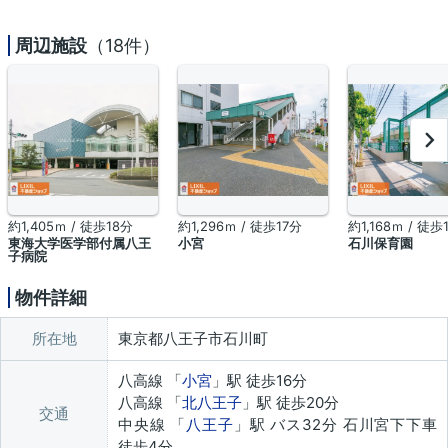
周辺施設
（18件）
約1,405ｍ / 徒歩18分
約1,296ｍ / 徒歩17分
約1,168ｍ / 徒歩
東海大学医学部付属八王
小宮
石川保育園
子病院
物件詳細
所在地
東京都八王子市石川町
八高線 「
小宮
」駅 徒歩16分
八高線 「
北八王子
」駅 徒歩20分
交通
中央線 「
八王子
」駅 バス32分 石川宮下下車
徒歩4分