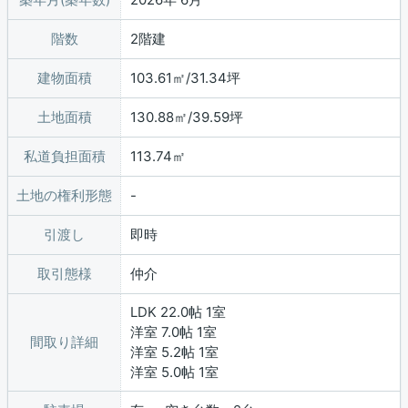
階数
2階建
建物面積
103.61㎡/31.34坪
土地面積
130.88㎡/39.59坪
私道負担面積
113.74㎡
土地の権利形態
引渡し
即時
取引態様
仲介
LDK 22.0帖 1室
洋室 7.0帖 1室
間取り詳細
洋室 5.2帖 1室
洋室 5.0帖 1室