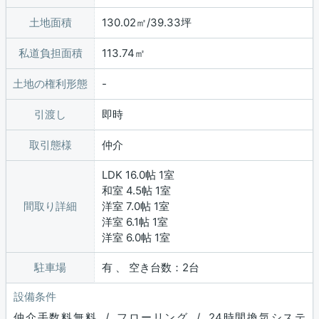
土地面積
130.02㎡/39.33坪
私道負担面積
113.74㎡
土地の権利形態
引渡し
即時
取引態様
仲介
LDK 16.0帖 1室
和室 4.5帖 1室
間取り詳細
洋室 7.0帖 1室
洋室 6.1帖 1室
洋室 6.0帖 1室
駐車場
有 、 空き台数：2台
設備条件
仲介手数料無料 / フローリング / 24時間換気システ