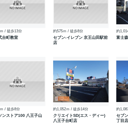
ｍ / 徒歩13分
約575ｍ / 徒歩8分
約1,01
式台町教室
セブン-イレブン 京王山田駅前
富士
店
ｍ / 徒歩8分
約1,052ｍ / 徒歩14分
約1,08
ソンストア100 八王子山
クリエイトSD(エス・ディー)
セブン
八王子台町店
丁目