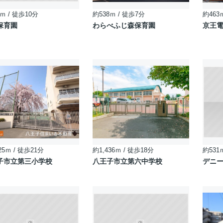
ｍ / 徒歩10分
約538ｍ / 徒歩7分
約463
保育園
わらべふじ森保育園
京王
25ｍ / 徒歩21分
約1,436ｍ / 徒歩18分
約531
子市立第三小学校
八王子市立第六中学校
デニ