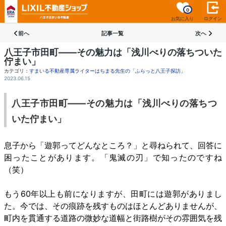
0
お気に入り
ログイン
前へ
記事一覧
次へ
八王子市田町――その魅力は「浅川べりの落ちついた
佇まい」
カテゴリ：
すまいる不動産専属ライターはちまる先生の「ふらっと八王子探訪」
2023.06.15
八王子市田町――その魅力は「浅川べりの落ちつ
いた佇まい」
息子から「遊郭ってどんなところ？」と尋ねられて、回答に
困ったことがあります。「鬼滅の刃」で知ったのですね
（笑）
もう60年以上も前になりますが、田町には遊郭がありまし
た。今では、その痕跡を残すものはほとんどありませんが、
町内を貫通する道路の微妙な道幅と街路樹がその雰囲気を残