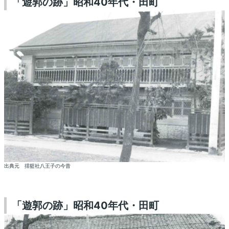
「遊郭の跡」昭和40年代・田町
出典元 揺籃社八王子の今昔
「遊郭の跡」昭和40年代・田町