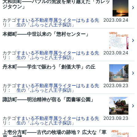
大和田町――バブルの荒波を乗り越えた「カレッ
ジタウン」
カテゴ
すまいる不動産専属ライターはちまる先
2023.09.24
リ：
生の「ふらっと八王子探訪」
本郷町――中世以来の「惣村センター」
カテゴ
すまいる不動産専属ライターはちまる先
2023.09.24
リ：
生の「ふらっと八王子探訪」
丹木町――学生で賑わう「創価大学」の丘
カテゴ
すまいる不動産専属ライターはちまる先
2023.09.23
リ：
生の「ふらっと八王子探訪」
諏訪町――明治精神が宿る「図書塚公園」
カテゴ
すまいる不動産専属ライターはちまる先
2023.09.23
リ：
生の「ふらっと八王子探訪」
上壱分方町――古代の牧場の跡地？ 広大な「草