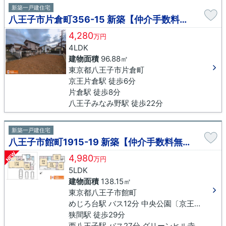
新築一戸建住宅
八王子市片倉町356-15 新築【仲介手数料無料】
4,280
万円
4LDK
建物面積
96.88㎡
東京都八王子市片倉町
京王片倉駅 徒歩6分
片倉駅 徒歩8分
八王子みなみ野駅 徒歩22分
新築一戸建住宅
八王子市館町1915-19 新築【仲介手数料無料】
NEW
4,980
万円
5LDK
建物面積
138.15㎡
東京都八王子市館町
めじろ台駅 バス12分 中央公園〔京王バス〕下車 徒歩6分
狭間駅 徒歩29分
西八王子駅 バス27分 グリーンヒル寺田下車 徒歩16分