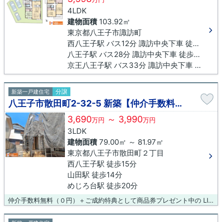
4LDK
建物面積
103.92㎡
東京都八王子市諏訪町
西八王子駅 バス12分 諏訪中央下車 徒歩2分
八王子駅 バス28分 諏訪中央下車 徒歩2分
京王八王子駅 バス33分 諏訪中央下車 徒歩2分
分譲
新築一戸建住宅
八王子市散田町2-32-5 新築【仲介手数料無料】
3,690
～ 3,990
万円
万円
3LDK
建物面積
79.00㎡ ～ 81.97㎡
東京都八王子市散田町２丁目
西八王子駅 徒歩15分
山田駅 徒歩14分
めじろ台駅 徒歩20分
仲介手数料無料（０円）＋ご成約特典として商品券プレゼント中の LIXIL不動産ショップ八王子住まいる不動産にお任せください！