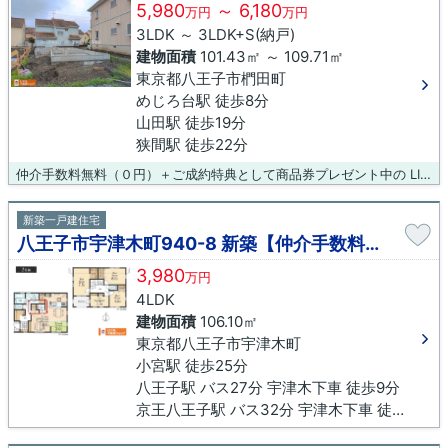
5,980
～ 6,180
万円
万円
3LDK ～ 3LDK+S(納戸)
建物面積
101.43㎡ ～ 109.71㎡
東京都八王子市椚田町
めじろ台駅 徒歩8分
山田駅 徒歩19分
狭間駅 徒歩22分
仲介手数料無料（０円）＋ご成約特典として商品券プレゼント中の LIXIL不動産ショップ八王子住まいる不動産にお任せください！
新築一戸建住宅
八王子市宇津木町940-8 新築【仲介手数料無料】
3,980
万円
4LDK
建物面積
106.10㎡
東京都八王子市宇津木町
小宮駅 徒歩25分
八王子駅 バス27分 宇津木下車 徒歩9分
京王八王子駅 バス32分 宇津木下車 徒歩9分