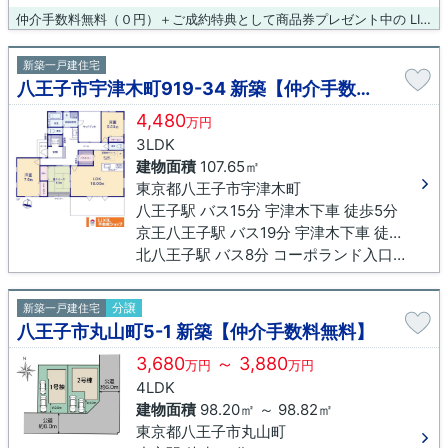
仲介手数料無料（０円）＋ご成約特典として商品券プレゼント中の LIXIL不動産ショップ八王子住まいる不動産にお任せください！
新築一戸建住宅
八王子市宇津木町919-34 新築【仲介手数料無料】
4,480
万円
3LDK
建物面積
107.65㎡
東京都八王子市宇津木町
八王子駅 バス15分 宇津木下車 徒歩5分
京王八王子駅 バス19分 宇津木下車 徒歩5分
北八王子駅 バス8分 コーポランド入口下車 徒歩1分
分譲
新築一戸建住宅
八王子市丸山町5-1 新築【仲介手数料無料】
3,680
～ 3,880
万円
万円
4LDK
建物面積
98.20㎡ ～ 98.82㎡
東京都八王子市丸山町