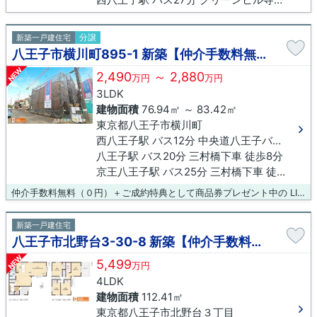
分譲
新築一戸建住宅
八王子市横川町895-1 新築【仲介手数料無料】
NEW
2,490
～ 2,880
万円
万円
3LDK
建物面積
76.94㎡ ～ 83.42㎡
東京都八王子市横川町
西八王子駅 バス12分 中央道八王子バス停下下車 徒歩3分
八王子駅 バス20分 三村橋下車 徒歩8分
京王八王子駅 バス25分 三村橋下車 徒歩8分
仲介手数料無料（０円）＋ご成約特典として商品券プレゼント中の LIXIL不動産ショップ八王子住まいる不動産にお任せください！
新築一戸建住宅
八王子市北野台3-30-8 新築【仲介手数料無料】
NEW
5,499
万円
4LDK
建物面積
112.41㎡
東京都八王子市北野台３丁目