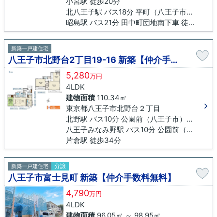
小宮駅 徒歩20分
北八王子駅 バス18分 平町（八王子市）下車 徒歩8分
昭島駅 バス21分 田中町団地南下車 徒歩37分
新築一戸建住宅
八王子市北野台2丁目19-16 新築【仲介手数料無料】
5,280
万円
4LDK
建物面積
110.34㎡
東京都八王子市北野台２丁目
北野駅 バス10分 公園前（八王子市）下車 徒歩9分
八王子みなみ野駅 バス10分 公園前（八王子市）下車 徒歩9分
片倉駅 徒歩34分
分譲
新築一戸建住宅
八王子市富士見町 新築【仲介手数料無料】
4,790
万円
4LDK
建物面積
96.05㎡ ～ 98.95㎡