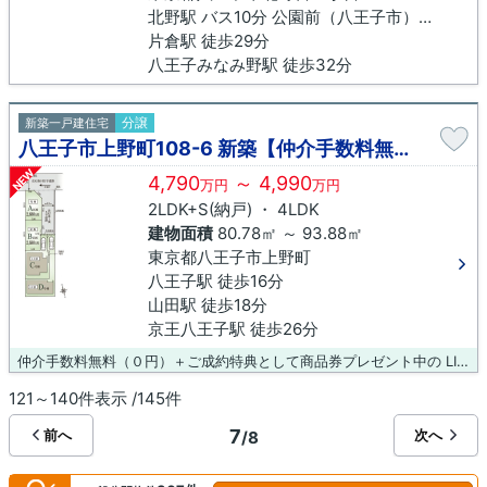
北野駅 バス10分 公園前（八王子市）下車 徒歩4分
片倉駅 徒歩29分
八王子みなみ野駅 徒歩32分
分譲
新築一戸建住宅
八王子市上野町108-6 新築【仲介手数料無料】
NEW
4,790
～ 4,990
万円
万円
2LDK+S(納戸) ・ 4LDK
建物面積
80.78㎡ ～ 93.88㎡
東京都八王子市上野町
八王子駅 徒歩16分
山田駅 徒歩18分
京王八王子駅 徒歩26分
仲介手数料無料（０円）＋ご成約特典として商品券プレゼント中の LIXIL不動産ショップ八王子住まいる不動産にお任せください！
121～140件表示 /145件
7
前へ
次へ
/8