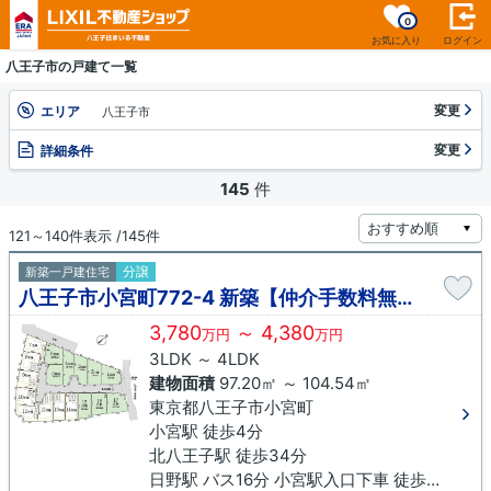
0
お気に入り
ログイン
八王子市の戸建て一覧
変更
エリア
八王子市
変更
詳細条件
145
件
121～140件表示 /145件
分譲
新築一戸建住宅
八王子市小宮町772-4 新築【仲介手数料無料】
3,780
～ 4,380
万円
万円
3LDK ～ 4LDK
建物面積
97.20㎡ ～ 104.54㎡
東京都八王子市小宮町
小宮駅 徒歩4分
北八王子駅 徒歩34分
日野駅 バス16分 小宮駅入口下車 徒歩9分