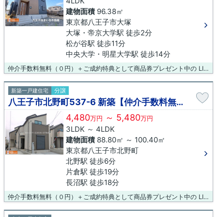
4LDK
建物面積
96.38㎡
東京都八王子市大塚
大塚・帝京大学駅 徒歩2分
松が谷駅 徒歩11分
中央大学・明星大学駅 徒歩14分
仲介手数料無料（０円）＋ご成約特典として商品券プレゼント中の LIXIL不動産ショップ八王子住まいる不動産にお任せください！
分譲
新築一戸建住宅
八王子市北野町537-6 新築【仲介手数料無料】
4,480
～ 5,480
万円
万円
3LDK ～ 4LDK
建物面積
88.80㎡ ～ 100.40㎡
東京都八王子市北野町
北野駅 徒歩6分
片倉駅 徒歩19分
長沼駅 徒歩18分
仲介手数料無料（０円）＋ご成約特典として商品券プレゼント中の LIXIL不動産ショップ八王子住まいる不動産にお任せください！