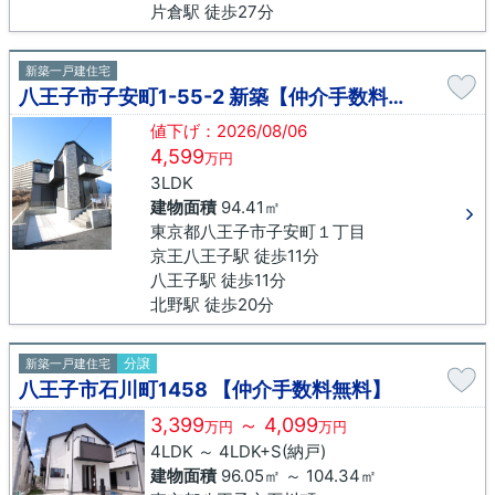
片倉駅 徒歩27分
新築一戸建住宅
八王子市子安町1-55-2 新築【仲介手数料無料】
値下げ：2026/08/06
4,599
万円
3LDK
建物面積
94.41㎡
東京都八王子市子安町１丁目
京王八王子駅 徒歩11分
八王子駅 徒歩11分
北野駅 徒歩20分
分譲
新築一戸建住宅
八王子市石川町1458 【仲介手数料無料】
3,399
～ 4,099
万円
万円
4LDK ～ 4LDK+S(納戸)
建物面積
96.05㎡ ～ 104.34㎡