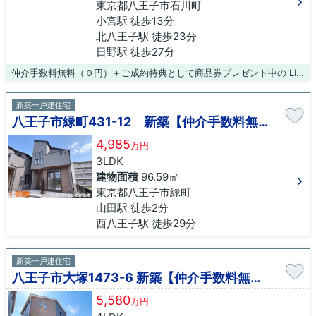
東京都八王子市石川町
小宮駅 徒歩13分
北八王子駅 徒歩23分
日野駅 徒歩27分
仲介手数料無料（０円）＋ご成約特典として商品券プレゼント中の LIXIL不動産ショップ八王子住まいる不動産にお任せください！
新築一戸建住宅
八王子市緑町431-12 新築【仲介手数料無料】
4,985
万円
3LDK
建物面積
96.59㎡
東京都八王子市緑町
山田駅 徒歩2分
西八王子駅 徒歩29分
新築一戸建住宅
八王子市大塚1473-6 新築【仲介手数料無料】
5,580
万円