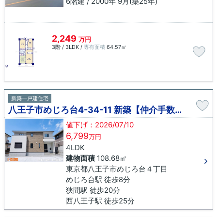
6階建 / 2000年 9月(築25年)
2,249
万円
3階 / 3LDK /
専有面積
64.57㎡
新築一戸建住宅
八王子市めじろ台4-34-11 新築【仲介手数料無料】
値下げ：2026/07/10
6,799
万円
4LDK
建物面積
108.68㎡
東京都八王子市めじろ台４丁目
めじろ台駅 徒歩8分
狭間駅 徒歩20分
西八王子駅 徒歩25分