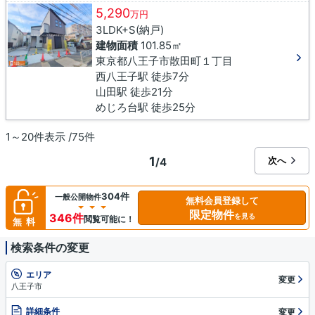
5,290
万円
3LDK+S(納戸)
建物面積
101.85㎡
東京都八王子市散田町１丁目
西八王子駅 徒歩7分
山田駅 徒歩21分
めじろ台駅 徒歩25分
1～20件表示 /75件
1
次へ
/4
304件
一般公開物件
無料会員登録して
限定物件
346件
を見る
閲覧可能に！
無料
検索条件の変更
エリア
変更
八王子市
詳細条件
変更