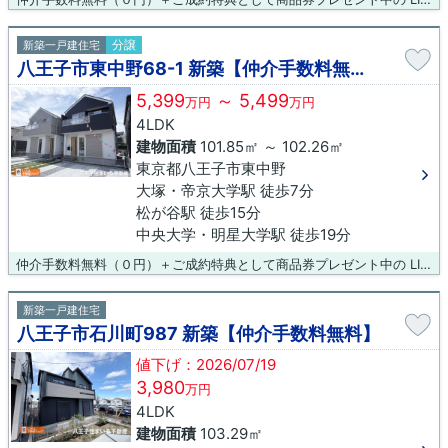
分譲
新築一戸建住宅
八王子市東中野68-1 新築【仲介手数料無料】
5,399
～ 5,499
万円
万円
4LDK
建物面積
101.85㎡ ～ 102.26㎡
東京都八王子市東中野
大塚・帝京大学駅 徒歩7分
松が谷駅 徒歩15分
中央大学・明星大学駅 徒歩19分
仲介手数料無料（０円）＋ご成約特典として商品券プレゼント中の LIXIL不動産ショップ八王子住まいる不動産にお任せください！
新築一戸建住宅
八王子市石川町987 新築【仲介手数料無料】
値下げ：2026/07/19
3,980
万円
4LDK
建物面積
103.29㎡