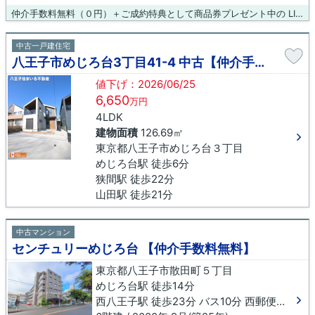
仲介手数料無料（０円）＋ご成約特典として商品券プレゼント中の LIXIL不動産ショップ八王子住まいる不動産にお任せください！
中古一戸建住宅
八王子市めじろ台3丁目41-4 中古【仲介手数料無料】
値下げ：2026/06/25
6,650
万円
4LDK
建物面積
126.69㎡
東京都八王子市めじろ台３丁目
めじろ台駅 徒歩6分
狭間駅 徒歩22分
山田駅 徒歩21分
中古マンション
センチュリーめじろ台 【仲介手数料無料】
東京都八王子市散田町５丁目
めじろ台駅 徒歩14分
西八王子駅 徒歩23分 バス10分 西郵便局入口下車 徒歩4分