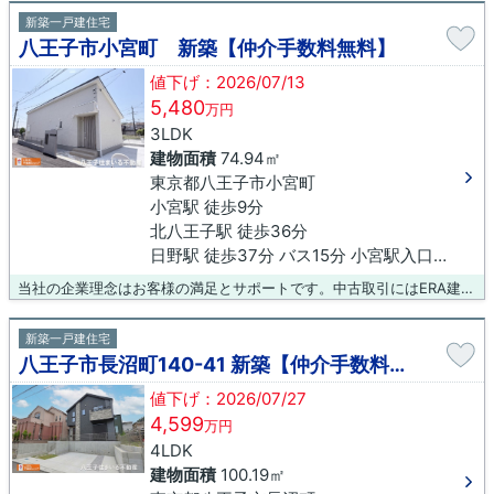
新築一戸建住宅
八王子市小宮町 新築【仲介手数料無料】
値下げ：2026/07/13
5,480
万円
3LDK
建物面積
74.94㎡
東京都八王子市小宮町
小宮駅 徒歩9分
北八王子駅 徒歩36分
日野駅 徒歩37分 バス15分 小宮駅入口下車 徒歩6分
当社の企業理念はお客様の満足とサポートです。中古取引にはERA建物検査を提案させて頂き、良質な中古住宅のお取引をさせて頂きます。 またあいおい損保代理店として火災保険も提案させて頂き引渡し後もお客様をサポート致します。
新築一戸建住宅
八王子市長沼町140-41 新築【仲介手数料無料】
値下げ：2026/07/27
4,599
万円
4LDK
建物面積
100.19㎡