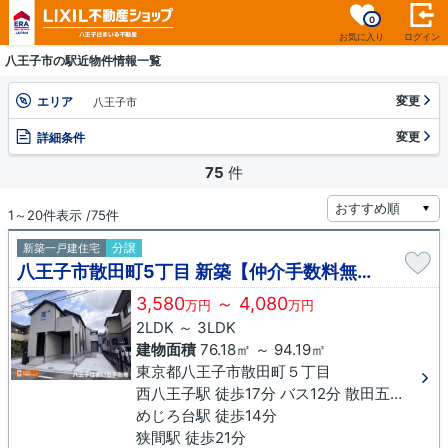
0
お気に入り
ログイン
八王子市の駅近物件情報一覧
変更
エリア
八王子市
変更
詳細条件
75
件
1～20件表示 /75件
分譲
新築一戸建住宅
八王子市散田町5丁目 新築【仲介手数料無料】
3,580
～ 4,080
万円
万円
2LDK ～ 3LDK
建物面積
76.18㎡ ～ 94.19㎡
東京都八王子市散田町５丁目
西八王子駅 徒歩17分 バス12分 散田五丁目下車 徒歩2分
めじろ台駅 徒歩14分
狭間駅 徒歩21分