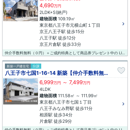
4,690
万円
2LDK+S(納戸)
建物面積
109.19㎡
東京都八王子市元横山町１丁目
京王八王子駅 徒歩15分
八王子駅 徒歩12分
京王片倉駅 徒歩33分
仲介手数料無料（０円）＋ご成約特典として商品券プレゼント中の LIXIL不動産ショップ八王子住まいる不動産にお任せください！
分譲
新築一戸建住宅
八王子市七国1-16-14 新築【仲介手数料無料】
6,999
～ 7,499
万円
万円
4LDK
建物面積
111.58㎡ ～ 111.99㎡
東京都八王子市七国１丁目
八王子みなみ野駅 徒歩11分
相原駅 徒歩34分
片倉駅 徒歩29分
仲介手数料無料（０円）＋ご成約特典として商品券プレゼント中の LIXIL不動産ショップ八王子住まいる不動産にお任せください！