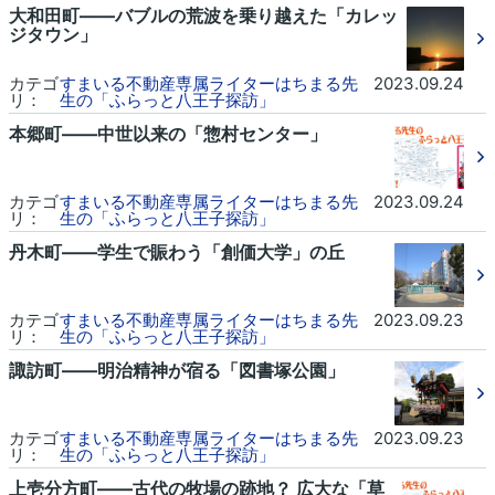
大和田町――バブルの荒波を乗り越えた「カレッ
ジタウン」
カテゴ
すまいる不動産専属ライターはちまる先
2023.09.24
リ：
生の「ふらっと八王子探訪」
本郷町――中世以来の「惣村センター」
カテゴ
すまいる不動産専属ライターはちまる先
2023.09.24
リ：
生の「ふらっと八王子探訪」
丹木町――学生で賑わう「創価大学」の丘
カテゴ
すまいる不動産専属ライターはちまる先
2023.09.23
リ：
生の「ふらっと八王子探訪」
諏訪町――明治精神が宿る「図書塚公園」
カテゴ
すまいる不動産専属ライターはちまる先
2023.09.23
リ：
生の「ふらっと八王子探訪」
上壱分方町――古代の牧場の跡地？ 広大な「草