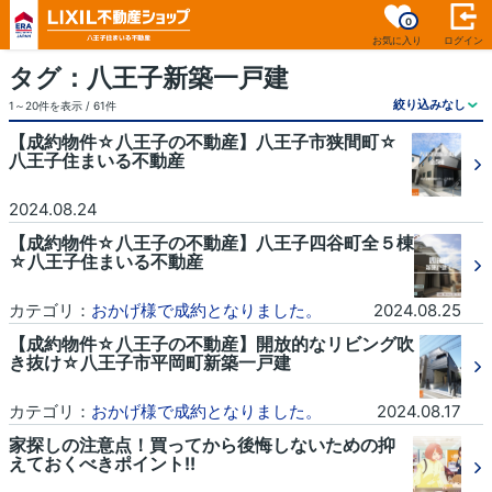
0
お気に入り
ログイン
タグ：八王子新築一戸建
1～20件を表示 / 61件
【成約物件☆八王子の不動産】八王子市狭間町☆
八王子住まいる不動産
2024.08.24
【成約物件☆八王子の不動産】八王子四谷町全５棟
☆八王子住まいる不動産
カテゴリ：
おかげ様で成約となりました。
2024.08.25
【成約物件☆八王子の不動産】開放的なリビング吹
き抜け☆八王子市平岡町新築一戸建
カテゴリ：
おかげ様で成約となりました。
2024.08.17
家探しの注意点！買ってから後悔しないための抑
えておくべきポイント!!