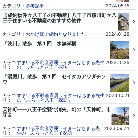
カテゴリ：
参考記事
2024.05.15
【成約物件☆八王子の不動産】八王子市横川町☆八
王子住まいる不動産のおすすめ物件
カテゴリ：
おかげ様で成約となりました。
2024.01.28
「浅川」散歩 第１回 水無瀬橋
カテゴ
すまいる不動産専属ライターはちまる先生
2023.10.25
リ：
の「ふらっと八王子探訪」
「湯殿川」散歩 第１回 セイタカアワダチソ
ウ
カテゴ
すまいる不動産専属ライターはちまる先生
2023.10.21
リ：
の「ふらっと八王子探訪」
天神町――八王子空襲で消失。幻の「天神町」市
庁舎
カテゴ
すまいる不動産専属ライターはちまる先
2023.09.24
リ：
生の「ふらっと八王子探訪」